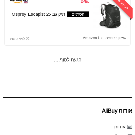
הכי זול שהיה
64£
רמקולים
שואבי אבק
תיק גב Osprey Escapist 25
הסתיים
שעונים
תיקים וארנקים
כל הקטגוריות
אמזון בריטניה - Amazon Uk
לפני 3 שנים
הגעת לסוף....
אודות AliBuy
אודות