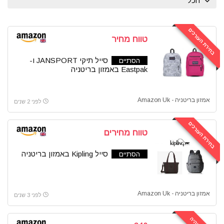
הכל
טיפוח ויופי
כוננים ואחסון
בחירת העורכים
כלי נגינה
טווח מחיר
כלי עבודה
לבית ולגן
סייל תיקי JANSPORT ו-
הסתיים
Eastpak באמזון בריטניה
למטבח
לרכב
מוצרי חשמל
אמזון בריטניה - Amazon Uk
לפני 2 שנים
מוצרי תינוקות
מכונות גילוח
בחירת העורכים
טווח מחירים
מכונות תספורת
סקירות וביקורות
סייל Kipling באמזון בריטניה
הסתיים
עולם הקפה
ציוד היקפי למחשב
צעצועים ומשחקים
אמזון בריטניה - Amazon Uk
לפני 3 שנים
קופונים
קמפינג וטיולים