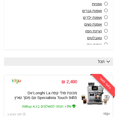
אוזניות
אופנת גברים
אופנת ילדים
אופנת נשים
הגיינת הפה
טאבלטים
טיפוח ויופי
כוננים ואחסון
כלי עבודה
הכל
לבית ולגן
למטבח
מוצרי חשמל
בלעדי לאתר
2,490 ₪
מוצרי תינוקות
מזוודות
מכונת פולי קפה De’Longhi La
Specialista Touch 9455 עם מסך טא’ץ
מסכי מחשב
סקירות וביקורות
3%+ הנחה למשלמים בכ.א AliBuy
עולם הקפה
idgu
לפני חודש 1