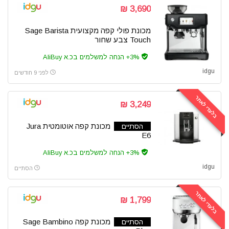
3,690 ₪
מכונת פולי קפה מקצועית Sage Barista
Touch צבע שחור
3%+ הנחה למשלמים בכ.א AliBuy
idgu
לפני 9 חודשים
בלעדי לאתר
3,249 ₪
מכונת קפה אוטומטית Jura
הסתיים
E6
3%+ הנחה למשלמים בכ.א AliBuy
idgu
הסתיים
בלעדי לאתר
1,799 ₪
מכונת קפה Sage Bambino
הסתיים