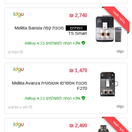
קולנוע ביתי
קופונים
בלעדי לאתר
2,749 ₪
קמפינג וטיולים
רמקולים
מכונת קפה Melitta Barista
הסתיים
TS Smart
שואבי אבק
כל הקטגוריות
3%+ הנחה למשלמים בכ.א AliBuy
idgu
הסתיים
1,479 ₪
מכונת אספרסו אוטומטית Melitta Avanza
F270
3%+ הנחה למשלמים בכ.א AliBuy
idgu
לפני 2 חודשים
בלעדי לאתר
2,499 ₪