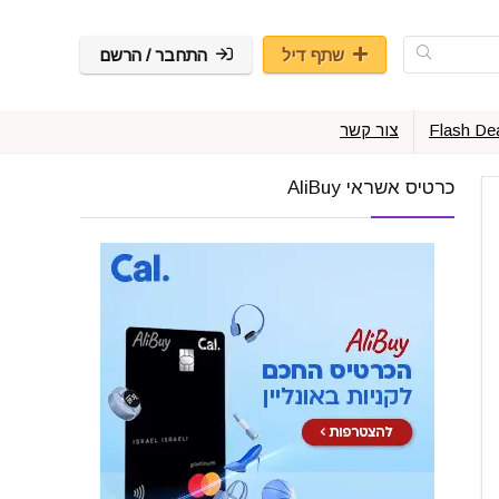
שתף דיל
התחבר / הרשם
Flash De
צור קשר
כרטיס אשראי AliBuy