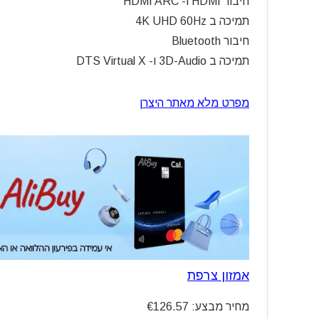
חיבור HDMI ו- HDMI ARC
תמיכה ב 4K UHD 60Hz
חיבור Bluetooth
תמיכה ב 3D-Audio ו- DTS Virtual X
מפרט מלא מאתר היצרן
אמזון צרפת
מחיר מבצע: €126.57