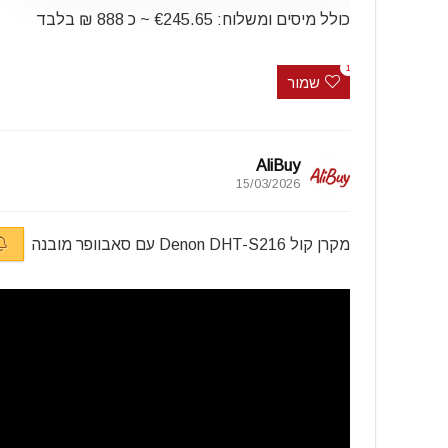
כולל מיסים ומשלוח: €245.65 ~ כ 888 ₪ בלבד
1
שמור
AliBuy
15/03/2026
מקרן קול Denon DHT-S216 עם סאבוופר מובנה