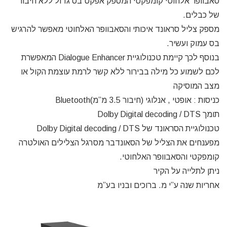
סאבוופר אלחוטי קומפקטי המספק אפקט בס גדול ללא חיבור
של כבלים.
מספק צליל סראונד איכותי והסאבוופר האלחוטי מאפשר להרגיש
בס עמוק ועשיר.
בנוסף לכך קיימת טכנולוגיית Dialogue Enhancer המאפשרת
לכם לשמוע כל מילה בבירור ללא קשר לרמת עוצמת הקול או
מצב המוסיקה
כניסות : אופטי , אנלוגי (חיבור 3.5 מ”מ)Bluetooth
תומך Dolby Digital decoding / DTS
טכנולוגיית הסראונד של Dolby Digital decoding / DTS
מפענחים את הצליל של הסאונדבר מסרגל הצלילים האולטרה
קומפקטי והסאבוופר האלחוטי.
ניתן לתלייה על הקיר
אחריות שנה ע”י מ. ברוכים ובניו בע”מ