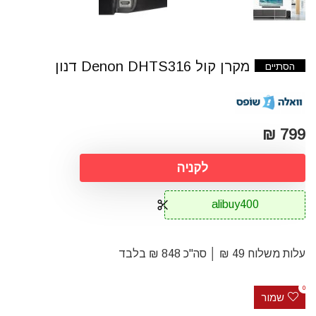
מקרן קול Denon DHTS316 דנון
הסתיים
799 ₪
לקניה
alibuy400
עלות משלוח 49 ₪ │ סה"כ 848 ₪ בלבד
0
שמור