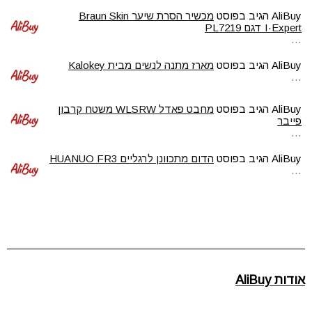
AliBuy
הגיב בפוסט
מכשיר הסרת שיער Braun Skin
I·Expert דגם PL7219
…
AliBuy
הגיב בפוסט
מארז מתנה לנשים מבית Kalokey
…
AliBuy
הגיב בפוסט
מחבט פאדל WLSRW משטח קרבון
פייבר
…
AliBuy
הגיב בפוסט
הדום מתכוונן לרגליים HUANUO FR3
…
אודות AliBuy