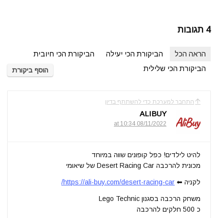
4 תגובות
הראה הכל
הביקורת הכי יעילה
הביקורת הכי חיובית
הביקורת הכי שלילית
הוסף ביקורת
התחבר למערכת כדי להשתתף בדיון
ALIBUY
08/11/2022 at 10:34
להיט לילדים! כפל קופונים שווה במיוחד
מכונית להרכבה Desert Racing Car של שיאומי
לקניה ⬅
https://ali-buy.com/desert-racing-car/
משחק הרכבה בסגנון Lego Technic
כ 500 חלקים להרכבה