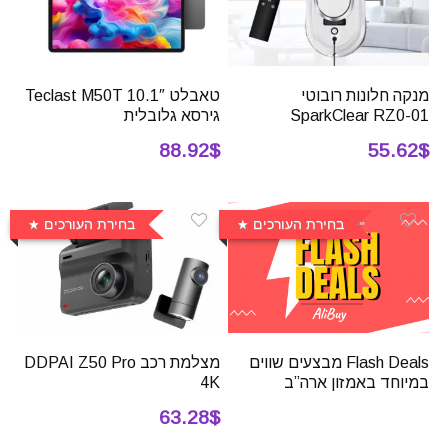
מנקה חלונות רובוטי
טאבלט 10.1″ Teclast M50T
SparkClear RZ0-01
גירסא גלובלית
88.92$
55.62$
בחירת העורכים
בחירת העורכים
Flash Deals מבצעים שווים
מצלמת רכב DDPAI Z50 Pro
במיוחד באמזון ארה”ב
4K
63.28$