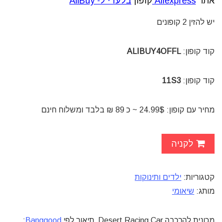
אתר
Aliexpress
קופון
בלעדי ל- AliBuy
יש להזין 2 קופונים
קוד קופון:
ALIBUY4OFFL
קוד קופון:
11S3
מחיר עם קופון: 24.99$ ~ כ 89 ₪ בלבד ומשלוח חינם
לקניה
קטגוריות:
ילדים ותינוקות
מותג:
שיאומי
מכונית להרכבה Desert Racing Car תיאור לפי
Banggood
: