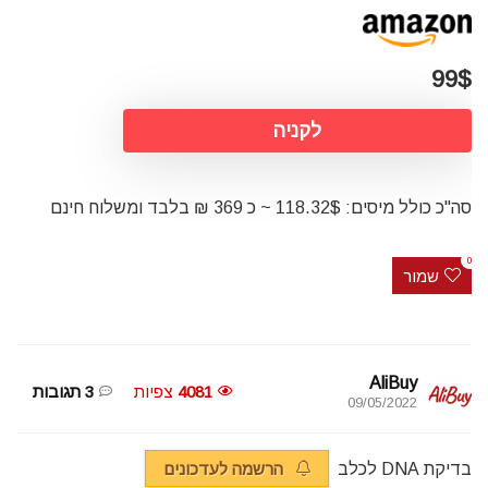
99$
לקניה
סה"כ כולל מיסים: 118.32$ ~ כ 369 ₪ בלבד ומשלוח חינם
0
שמור
AliBuy
4081
צפיות
3 תגובות
09/05/2022
בדיקת DNA לכלב
הרשמה לעדכונים