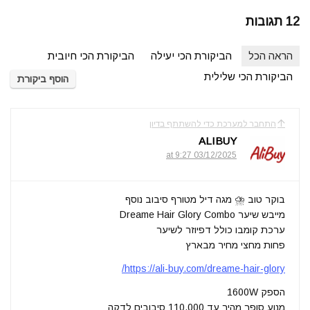
12 תגובות
הראה הכל
הביקורת הכי יעילה
הביקורת הכי חיובית
הביקורת הכי שלילית
הוסף ביקורת
התחבר למערכת כדי להשתתף בדיון
ALIBUY
03/12/2025 at 9:27
בוקר טוב ⛈️ מגה דיל מטורף סיבוב נוסף
מייבש שיער Dreame Hair Glory Combo
ערכת קומבו כולל דפיוזר לשיער
פחות מחצי מחיר מבארץ
https://ali-buy.com/dreame-hair-glory/
הספק 1600W
מנוע סופר מהיר עד 110,000 סיבובים לדקה