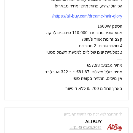
הכי זול שהיה, פחות מחצי מחיר מבארץ!
https://ali-buy.com/dreame-hair-glory/
הספק 1600W
מנוע סופר מהיר עד 110,000 סיבובים לדקה
קצב זרימת אוויר 70m/s
4 טמפרטורות, 2 מהירויות
טכנולוגיית יונים שליליים למניעת חשמל סטטי
—-
מחיר מבצע: €57.98
מחיר כולל משלוח: €81.67 ~ כ 322 ₪ בלבד
אין מיסים. המחיר בקופה סופי
בארץ החל מ 700 ₪ ללא דיפיוזר
התחבר למערכת כדי להשתתף בדיון
ALIBUY
01/05/2025 at 11:48