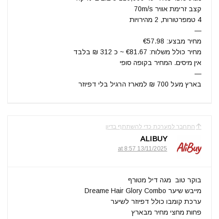
קצב זרימת אוויר 70m/s
4 טמפרטורות, 2 מהירויות
—
מחיר מבצע: €57.98
מחיר כולל משלוח: €81.67 ~ כ 312 ₪ בלבד
אין מיסים. המחיר בקופה סופי
—
בארץ מעל 700 ₪ למארז הרגיל בלי דפיוזר
התחבר למערכת כדי להשתתף בדיון
ALIBUY
13/11/2025 at 8:57
בוקר טוב ️ מגה דיל מטורף
מייבש שיער Dreame Hair Glory Combo
ערכת קומבו כולל דפיוזר לשיער
פחות מחצי מחיר מבארץ