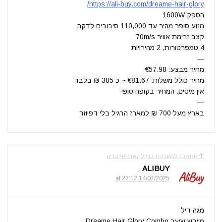
https://ali-buy.com/dreame-hair-glory/
הספק 1600W
מנוע סופר מהיר עד 110,000 סיבובים לדקה
קצב זרימת אוויר 70m/s
4 טמפרטורות, 2 מהירויות
—
מחיר מבצע: €57.98
מחיר כולל משלוח: €81.67 ~ כ 305 ₪ בלבד
אין מיסים. המחיר בקופה סופי
—
בארץ מעל 700 ₪ למארז הרגיל בלי דפיוזר
התחבר למערכת כדי להשתתף בדיון
ALIBUY
14/07/2025 at 22:12
מגה דיל
מייבש שיער Dreame Hair Glory Combo