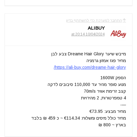
התחבר למערכת כדי להשתתף בדיון
ALIBUY
10/04/2024 at 20:14
מייבש שיער Dreame Hair Glory צבע לבן
מחיר פגז אמזון גרמניה
https://ali-buy.com/dreame-hair-glory/
הספק 1600W
מנוע סופר מהיר עד 110,000 סיבובים לדקה
קצב זרימת אוויר 70m/s
4 טמפרטורות, 2 מהירויות
—-
מחיר מבצע: €73.95
מחיר כולל מיסים ומשלוח: €114.34 ~ כ 459 ₪ בלבד
בארץ ~ 800 ₪