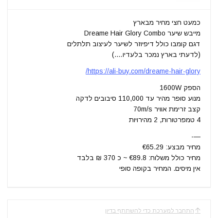
כמעט חצי מחיר מבארץ
מייבש שיער Dreame Hair Glory Combo
דגם קומבו כולל דיפיוזר לשיער לעיצוב תלתלים
(לדעתי בארץ נמכר בלעדיו….)
https://ali-buy.com/dreame-hair-glory/
הספק 1600W
מנוע סופר מהיר עד 110,000 סיבובים לדקה
קצב זרימת אוויר 70m/s
4 טמפרטורות, 2 מהירויות
—-
מחיר מבצע: €65.29
מחיר כולל משלוח: €89.8 ~ כ 370 ₪ בלבד
אין מיסים. המחיר בקופה סופי
התחבר למערכת כדי להשתתף בדיון