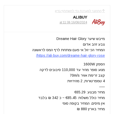
התחבר למערכת כדי להשתתף בדיון
ALIBUY
16/06/2024 at 11:06
מייבש שיער Dreame Hair Glory
צבע זהב אדום
המחיר הכי זול אי פעם ומתחת לרף המס לראשונה
https://ali-buy.com/dreame-hair-glory-rose/
הספק 1600W
מנוע סופר מהיר עד 110,000 סיבובים לדקה
קצב זרימת אוויר 70m/s
4 טמפרטורות, 2 מהירויות
—–
מחיר מבצע: €65.29
מחיר כולל משלוח: €85.45 ~ כ 342 ₪ בלבד
אין מיסים. המחיר בקופה סופי
מחיר בארץ 880 ₪