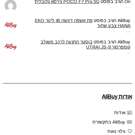
Ori
הגיב בפוסט
POCO F7 Pro 5G גירסא גלובלית
…
AliBuy
הגיב בפוסט
פח אשפה דוושה 45 ליטר EKO
HANA צבע שחור
…
AliBuy
הגיב בפוסט
בוסטר התנעה לרכב משולב
קומפרסור UTRAI JS-9
…
אודות AliBuy
אודות
AliBuy בתקשורת
גילוי נאות