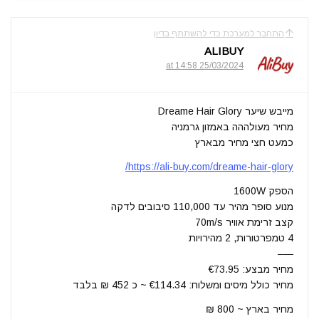
התחבר למערכת כדי להשתתף בדיון
ALIBUY
25/03/2024 at 14:58
מייבש שיער Dreame Hair Glory
מחיר מעולההה באמזון גרמניה
כמעט חצי מחיר מבארץ
https://ali-buy.com/dreame-hair-glory/
הספק 1600W
מנוע סופר מהיר עד 110,000 סיבובים לדקה
קצב זרימת אוויר 70m/s
4 טמפרטורות, 2 מהירויות
—–
מחיר מבצע: €73.95
מחיר כולל מיסים ומשלוח: €114.34 ~ כ 452 ₪ בלבד
מחיר בארץ ~ 800 ₪