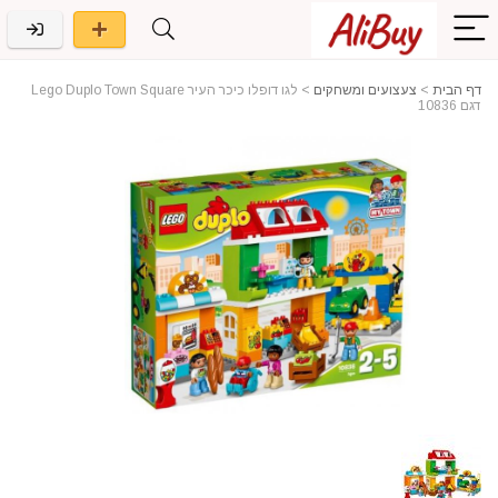
דף הבית
>
צעצועים ומשחקים
>
לגו דופלו כיכר העיר Lego Duplo Town Square
דגם 10836