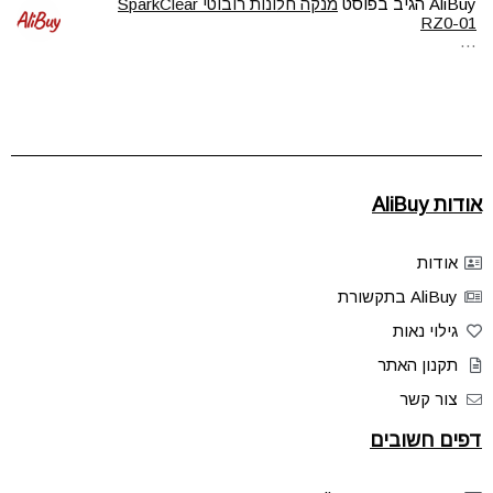
AliBuy
הגיב בפוסט
מנקה חלונות רובוטי SparkClear
RZ0-01
…
אודות AliBuy
אודות
AliBuy בתקשורת
גילוי נאות
תקנון האתר
צור קשר
דפים חשובים