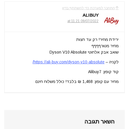
התחבר למערכת כדי להשתתף בדיון
ALIBUY
09/07/2022 at 11:21
ירידת מחיר! רק עד חצות
מחיר מטורףףףף
שואב אבק אלחוטי Dyson V10 Absolute
לקניה –
https://ali-buy.com/dyson-v10-absolute/
קוד קופון: Alibuy7
מחיר עם קופון: 1,468 ₪ בלבד! כולל משלוח חינם
השאר תגובה