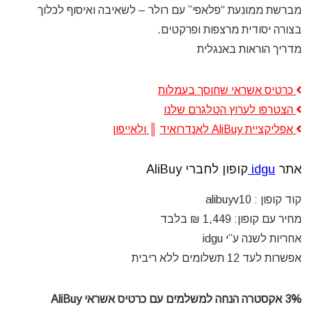
מברשת ממונעת “פלאפי” עם רולר – לשאיבה ואיסוף לכלוך
בצורה יסודית מרצפות ופרקטים.
מדריך הוראות באנגלית
כרטיס אשראי שחוסך בעמלות
הצטרפו לערוץ הטלגרם שלנו
אפליקציית AliBuy לאנדרואיד
║
ולאייפון
אתר
idgu
קופון לחברי AliBuy
קוד קופון : alibuyv10
מחיר עם קופון: 1,449 ₪ בלבד
אחריות לשנה ע”י idgu
אפשרות לעד 12 תשלומים ללא ריבית
3% אקסטרה הנחה למשלמים עם כרטיס אשראי AliBuy