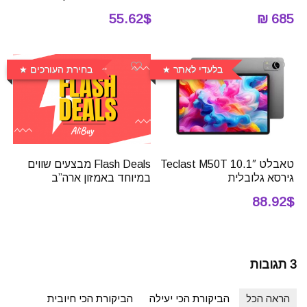
55.62$
685 ₪
בלעדי לאתר
בחירת העורכים
טאבלט 10.1″ Teclast M50T
Flash Deals מבצעים שווים
גירסא גלובלית
במיוחד באמזון ארה”ב
88.92$
3 תגובות
הראה הכל
הביקורת הכי יעילה
הביקורת הכי חיובית