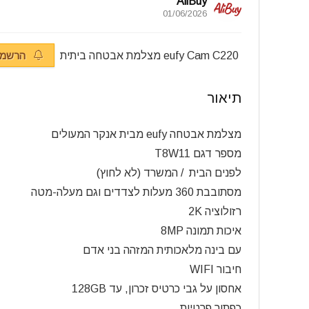
AliBuy
01/06/2026
eufy Cam C220 מצלמת אבטחה ביתית
הרשמה 
תיאור
מצלמת אבטחה
eufy מבית אנקר המעולים
מספר דגם T8W11
לפנים הבית / המשרד (לא לחוץ)
מסתובבת 360 מעלות לצדדים וגם מעלה-מטה
רזולוציה 2K
איכות תמונה 8MP
עם בינה מלאכותית המזהה בני אדם
חיבור WIFI
אחסון על גבי כרטיס זכרון, עד 128GB
כפתור פרטיות