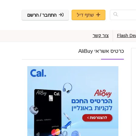
שתף דיל
התחבר / הרשם
Flash De
צור קשר
כרטיס אשראי AliBuy