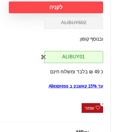
לקניה
ALIBUY602
ובנוסף קופון:
ALIBUY01
כ 49 ₪ בלבד ומשלוח חינם
עד 15% קאשבק ב Aliexpress
0
שמור