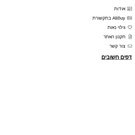
אודות
AliBuy בתקשורת
גילוי נאות
תקנון האתר
צור קשר
דפים חשובים
כרטיס אשראי AliBuy
מנוע חיפוש באמזון
סקירות וביקורות
דילים בלעדיים
פלאש דילס
טיפים והסברים
קהילת AliBuy