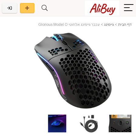
דף הבית
>
גיימינג
>
עכבר גיימינג אלחוטי Glorious Model O