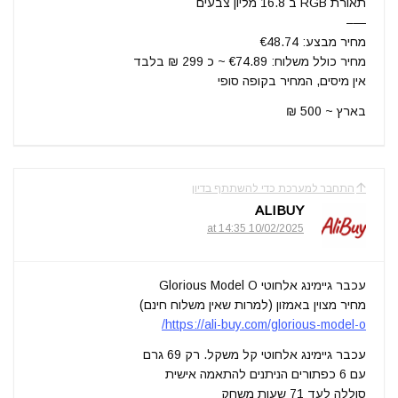
תאורת RGB ב 16.8 מליון צבעים
—–
מחיר מבצע: €48.74
מחיר כולל משלוח: €74.89 ~ כ 299 ₪ בלבד
אין מיסים, המחיר בקופה סופי
בארץ ~ 500 ₪
התחבר למערכת כדי להשתתף בדיון
ALIBUY
10/02/2025 at 14:35
עכבר גיימינג אלחוטי Glorious Model O
מחיר מצוין באמזון (למרות שאין משלוח חינם)
https://ali-buy.com/glorious-model-o/
עכבר גיימינג אלחוטי קל משקל. רק 69 גרם
עם 6 כפתורים הניתנים להתאמה אישית
סוללה לעד 71 שעות משחק