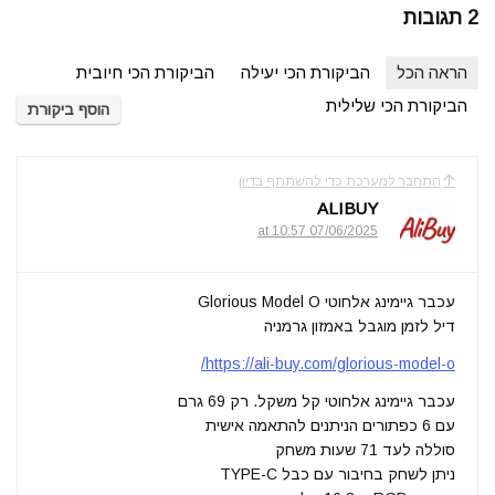
2 תגובות
הראה הכל
הביקורת הכי יעילה
הביקורת הכי חיובית
הביקורת הכי שלילית
הוסף ביקורת
התחבר למערכת כדי להשתתף בדיון
ALIBUY
07/06/2025 at 10:57
עכבר גיימינג אלחוטי Glorious Model O
דיל לזמן מוגבל באמזון גרמניה
https://ali-buy.com/glorious-model-o/
עכבר גיימינג אלחוטי קל משקל. רק 69 גרם
עם 6 כפתורים הניתנים להתאמה אישית
סוללה לעד 71 שעות משחק
ניתן לשחק בחיבור עם כבל TYPE-C