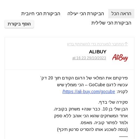
הראה הכל
הביקורת הכי יעילה
הביקורת הכי חיובית
הביקורת הכי שלילית
הוסף ביקורת
התחבר למערכת כדי להשתתף בדיון
ALIBUY
29/10/2023 at 16:23
פירקתם את המלאי של הדגם הקודם תוך 20 דק’
עכשיו לדגם GoCube – הכי מומלץ שיש
לקניה:
https://ali-buy.com/gocube/
סקירה שלי בדף.
הבן שלי בן 10. כבר שנה+ משחק בקוביה.
אחד המשחקים שהוא הכי אוהב ללא ספק
ולמד לפתור קוביה. מאפס.
(ננסה לשכנע אותו להסריט סרטון תיכף)
——