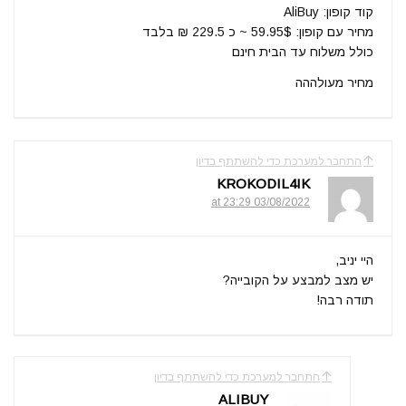
קוד קופון: AliBuy
מחיר עם קופון: 59.95$ ~ כ 229.5 ₪ בלבד
כולל משלוח עד הבית חינם
מחיר מעולההה
התחבר למערכת כדי להשתתף בדיון
KROKODIL4IK
03/08/2022 at 23:29
היי יניב,
יש מצב למבצע על הקובייה?
תודה רבה!
התחבר למערכת כדי להשתתף בדיון
ALIBUY