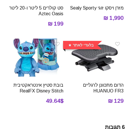
מזרן ויסקו זוגי Sealy Sporty
סט קולרים 5 ליטר ו-20 ליטר
Aztec Oasis
1,990 ₪
199 ₪
בלעדי לאתר
הדום מתכוונן לרגליים
בובת סטיץ אינטראקטיבית
RealFX Disney Stitch
HUANUO FR3
49.64$
129 ₪
6 תגובות