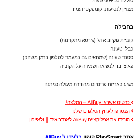
סוללה לכ +60 שעות
מצויין לנסיעות, קומפקטי ועמיד
בחבילה
קוביית גוקיוב אדג’ (גירסא מתקדמת)
כבל טעינה
סטנד טעינה (שמתאים גם כמעמד לטלפון בזמן משחק)
פאוצ’ בד לנשיאה ושמירה על הקוביה
מגיע באריזת פרימיום מהודרת מעולה כמתנה
כרטיס אשראי AliBuy – המלצה!
הצטרפו לערוץ הטלגרם שלנו
הורידו את אפליקציית AliBuy לאנדרואיד
║
ולאייפון
אתר PlaySmart קופון
בלעדי ל AliBuy