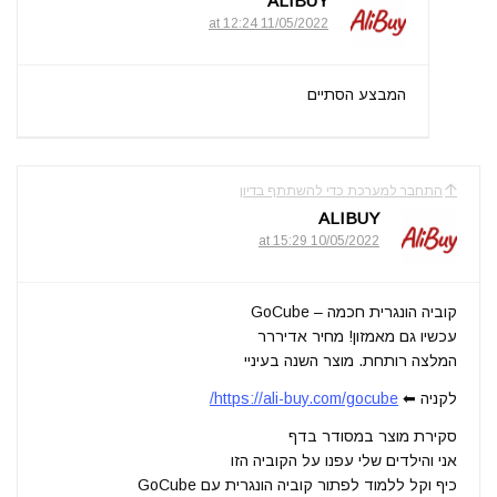
ALIBUY
11/05/2022 at 12:24
המבצע הסתיים
התחבר למערכת כדי להשתתף בדיון
ALIBUY
10/05/2022 at 15:29
קוביה הונגרית חכמה – GoCube
עכשיו גם מאמזון! מחיר אדיררר
המלצה רותחת. מוצר השנה בעיניי
לקניה ⬅
https://ali-buy.com/gocube/
סקירת מוצר במסודר בדף
אני והילדים שלי עפנו על הקוביה הזו
כיף וקל ללמוד לפתור קוביה הונגרית עם GoCube