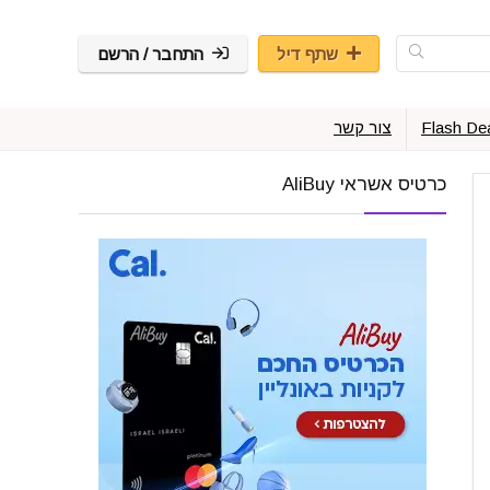
שתף דיל
התחבר / הרשם
Flash De
צור קשר
כרטיס אשראי AliBuy