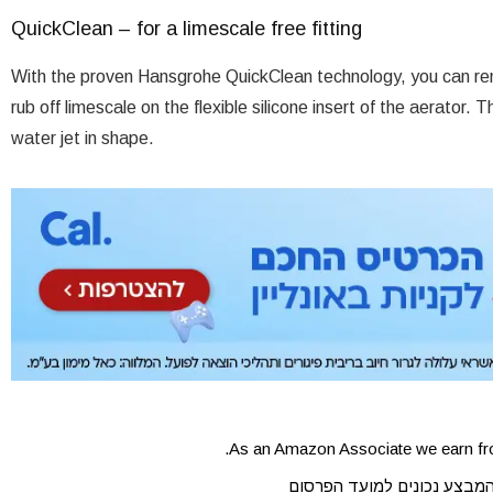
QuickClean – for a limescale free fitting
With the proven Hansgrohe QuickClean technology, you can rem
rub off limescale on the flexible silicone insert of the aerator. T
water jet in shape.
As an Amazon Associate we earn fro
המבצע נכונים למועד הפרסום