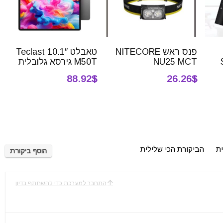
פנס ראש NITECORE
טאבלט 10.1″ Teclast
NU25 MCT
M50T גירסא גלובלית
88.92$
26.26$
ית
הביקורת הכי שלילית
הוסף ביקורת
התחבר למערכת כדי להשתתף בדיון