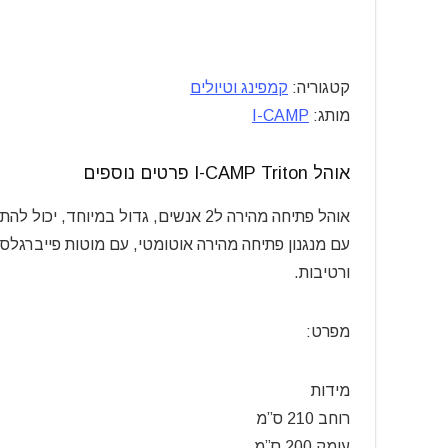
קטגוריה:
קמפינג וטיולים
מותג:
I-CAMP
אוהל I-CAMP Triton פרטים נוספים
אוהל פתיחה מהירה ל2 אנשים, גדול במיוחד, יכול להתאים גם ל3 מבוגרים / 2 מבוגרים + המון ציוד
עם מנגנון פתיחה מהירה אוטומטי, עם מוטות פייברגל
ורטיבות.
מפרט:
מידות
רוחב 210 ס”מ
עומק 200 ס”מ