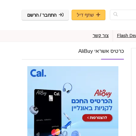
שתף דיל
התחבר / הרשם
Flash De
צור קשר
כרטיס אשראי AliBuy