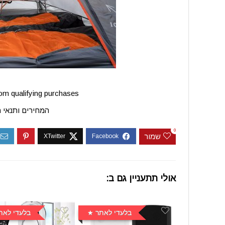
m qualifying purchases.
המחירים ותנאי 
0
שמור
אולי תתעניין גם ב:
בלעדי לאתר
בלעדי לאת