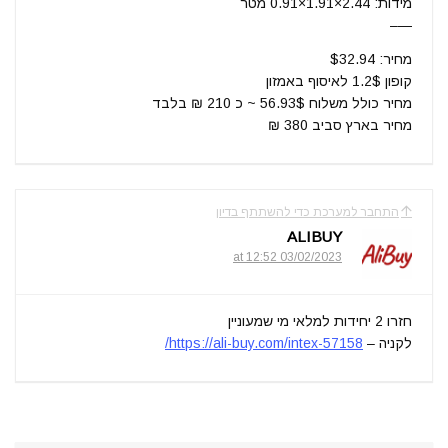
מידות: 2.44×1.91×0.91 מטר
—–
מחיר: $32.94
קופון 1.2$ לאיסוף באמזון
מחיר כולל משלוח 56.93$ ~ כ 210 ₪ בלבד
מחיר בארץ סביב 380 ₪
התחבר למערכת כדי להשתתף בדיון
ALIBUY
03/02/2023 at 12:52
חזרו 2 יחידות למלאי מי שמעוניין
לקניה –
https://ali-buy.com/intex-57158/