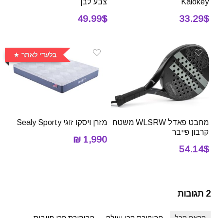
Kalokey
צבע לבן
49.99$
33.29$
בלעדי לאתר
מחבט פאדל WLSRW משטח
מזרן ויסקו זוגי Sealy Sporty
קרבון פייבר
1,990 ₪
54.14$
2 תגובות
הראה הכל
הביקורת הכי יעילה
הביקורת הכי חיובית