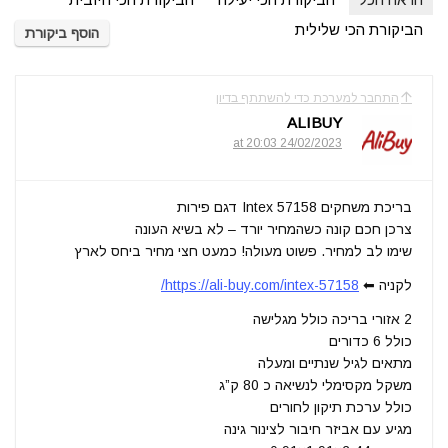
הביקורת הכי שלילית
הוסף ביקורת
התחבר למערכת כדי להשתתף בדיון
ALIBUY
24/02/2023 at 20:03
בריכת משחקים Intex 57158 דגם פירות
צרכן חכם קונה כשהמחיר יורד – לא בשיא העונה
שימו לב למחיר. פשוט מעולה! כמעט חצי מחיר ביחס לארץ
לקניה ⬅
https://ali-buy.com/intex-57158/
2 אזורי בריכה כולל מגלישה
כולל 6 כדורים
מתאים לגיל שנתיים ומעלה
משקל מקסימלי לנשיאה כ 80 ק”ג
כולל ערכת תיקון לחורים
מגיע עם אביזר חיבור לצינור גינה