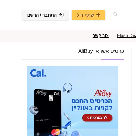
שתף דיל
התחבר / הרשם
Flash De
צור קשר
כרטיס אשראי AliBuy