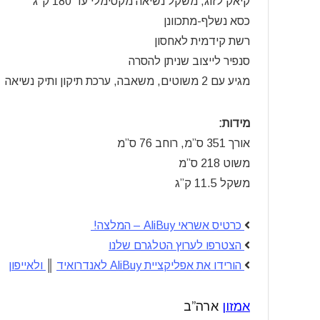
קיאק לזוג, משקל נשיאה מקסימלי עד 180 ק”ג
כסא נשלף-מתכוונן
רשת קידמית לאחסון
סנפיר לייצוב שניתן להסרה
מגיע עם 2 משוטים, משאבה, ערכת תיקון ותיק נשיאה
מידות:
אורך 351 ס”מ, רוחב 76 ס”מ
משוט 218 ס”מ
משקל 11.5 ק”ג
כרטיס אשראי AliBuy – המלצה!
הצטרפו לערוץ הטלגרם שלנו
הורידו את אפליקציית AliBuy לאנדרואיד
║
ולאייפון
אמזון
ארה”ב