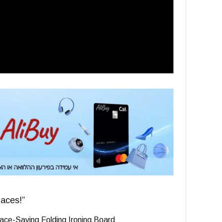
paces!”
pace-Saving Folding Ironing Board