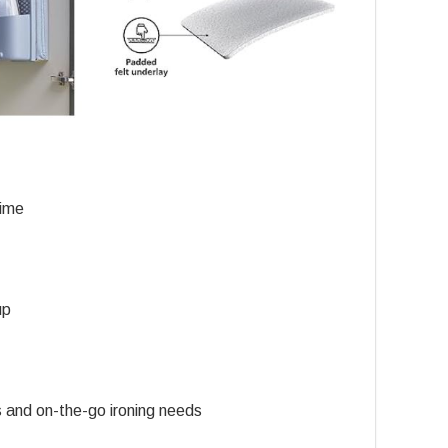
time
up
s and on-the-go ironing needs