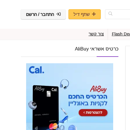
שתף דיל
התחבר / הרשם
Flash De
צור קשר
כרטיס אשראי AliBuy