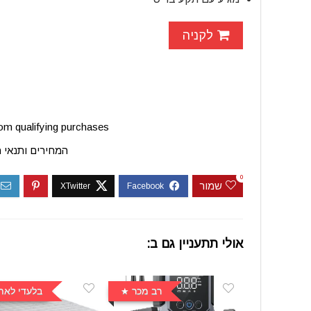
לקניה
m qualifying purchases.
המחירים ותנאי 
0
שמור
אולי תתעניין גם ב:
רב מכר
בלעדי לאת