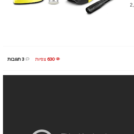
£463.1 ~ כ 2,115
630
צפיות
3 תגובות