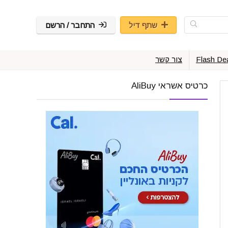
שתף דיל
התחבר / הרשם
Flash De
צור קשר
כרטיס אשראי AliBuy