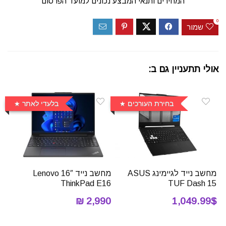
המחירים ותנאי המבצע נכונים למועד הפרסום
0
שמור
אולי תתעניין גם ב:
בחירת העורכים
בלעדי לאתר
מחשב נייד לגיימינג ASUS
מחשב נייד 16″ Lenovo
ThinkPad E16
TUF Dash 15
2,990 ₪
1,049.99$