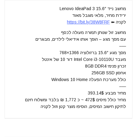
מחשב נייד 15.6″ Lenovo IdeaPad 3
ירידת מחיר, מלאי מוגבל מאוד
לקניה ⬅
https://bit.ly/38W8FRF
מחשב זול שנותן תמורה מעולה לכסף
עם מסך מגע – הופך אותו אידיאלי לילדים, מבוגרים
—–
מסך מגע 15.6″ ברזולוציה 1366×768
מעבד Intel Core i3-10110U דור 10 של אינטל
זכרון פנימי 8GB DDR4
אחסון 256GB SSD
כולל מערכת הפעלה Windows 10 Home
—–
מחיר מבצע 393.14$
מחיר כולל מיסים 472$ ~ כ 1,772 ₪ בלבד ומשלוח חינם
לתיקון חישוב המיסים, הוסיפו מוצר קטן וזול לקניה