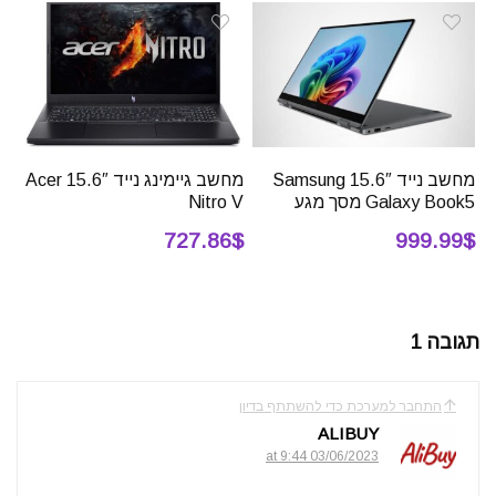
מחשב נייד 15.6″ Samsung
מחשב גיימינג נייד 15.6″ Acer
Galaxy Book5 מסך מגע
Nitro V
727.86$
999.99$
תגובה 1
התחבר למערכת כדי להשתתף בדיון
ALIBUY
03/06/2023 at 9:44