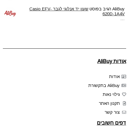
AliBuy
הגיב בפוסט
שעון יד אנלוגי לגבר Casio EFV-
620D-1A4V
…
אודות AliBuy
אודות
AliBuy בתקשורת
גילוי נאות
תקנון האתר
צור קשר
דפים חשובים