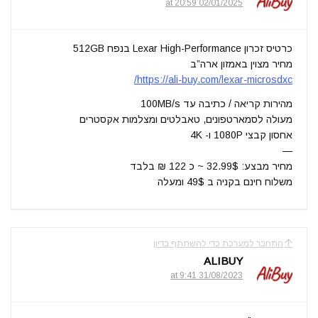
02/01/2025 at 20:59
כרטיס זכרון Lexar High-Performance בנפח 512GB
מחיר מצוין באמזון ארה”ב
https://ali-buy.com/lexar-microsdxc/
מהירות קריאה / כתיבה עד 100MB/s
מעולה לסמארטפונים, טאבלטים ומצלמות אקסטרים
אחסון קבצי 1080P ו- 4K
—
מחיר מבצע: 32.99$ ~ כ 122 ₪ בלבד
משלוח חינם בקניה ב 49$ ומעלה
התחבר למערכת כדי להשתתף בדיון
ALIBUY
31/08/2023 at 9:41