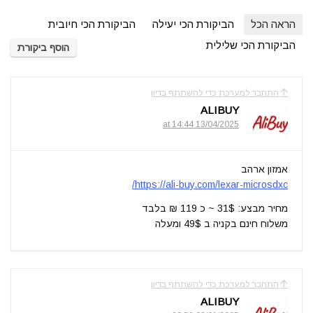
הראה הכל
הביקורת הכי יעילה
הביקורת הכי חיובית
הביקורת הכי שלילית
הוסף ביקורת
התחבר למערכת כדי להשתתף בדיון
ALIBUY
13/04/2025 at 14:44
אמזון ארהב
https://ali-buy.com/lexar-microsdxc/
מחיר מבצע: 31$ ~ כ 119 ₪ בלבד
משלוח חינם בקניה ב 49$ ומעלה
התחבר למערכת כדי להשתתף בדיון
ALIBUY