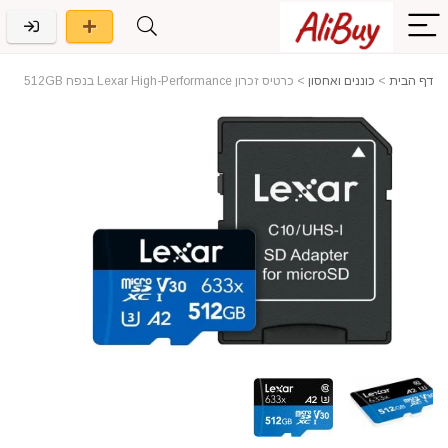
דף הבית
>
כוננים ואחסון
>
כרטיס זכרון Lexar High-Performance בנפח 512GB