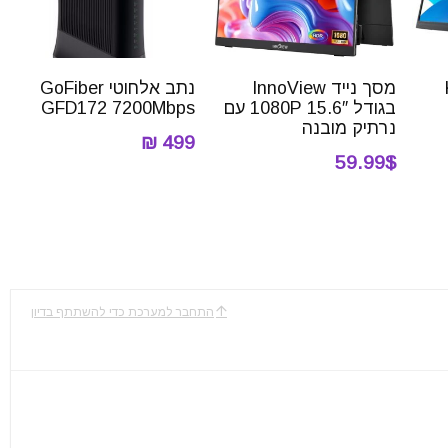
K
מסך נייד InnoView
נתב אלחוטי ‏GoFiber
בגודל 15.6″ 1080P עם
GFD172 7200Mbps
נרתיק מובנה
499 ₪
59.99$
התחבר למערכת כדי להשתתף בדיון