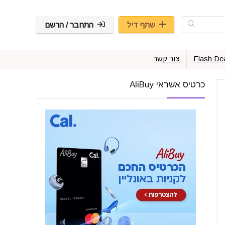
שתף דיל
התחבר / הרשם
Flash De
צור קשר
כרטיס אשראי AliBuy