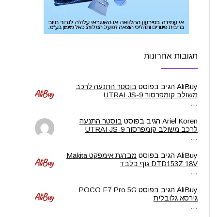
תגובות אחרונות
AliBuy
הגיב בפוסט
בוסטר התנעה לרכב
משולב קומפרסור UTRAI JS-9
…
Ariel Koren
הגיב בפוסט
בוסטר התנעה
לרכב משולב קומפרסור UTRAI JS-9
…
AliBuy
הגיב בפוסט
מברגת אימפקט Makita
DTD153Z 18V גוף בלבד
…
AliBuy
הגיב בפוסט
POCO F7 Pro 5G
גירסא גלובלית
…