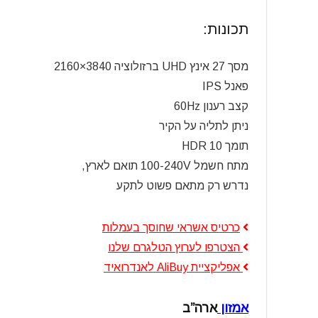
תכונות:
מסך 27 אינץ UHD ברזולוציה 3840×2160
פאנל IPS
קצב רענון 60Hz
ניתן לתליה על הקיר
תומך HDR 10
מתח חשמל 100-240V תואם לארץ,
נדרש רק מתאם פשוט לתקע
כרטיס אשראי שחוסך בעמלות
הצטרפו לערוץ הטלגרם שלנו
אפליקציית AliBuy לאנדרואיד
אמזון
ארה”ב