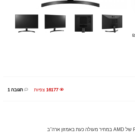
 עד הבית: 276$ ~ כ 1,005 ₪
16177
צפיות
תגובה 1