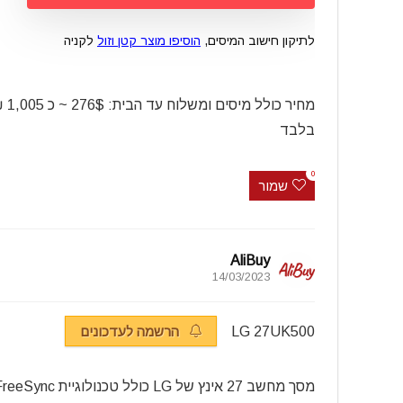
לתיקון חישוב המיסים,
הוסיפו מוצר קטן וזול
לקניה
מחיר כולל מיסים ומשלוח
בלבד
0
שמור
AliBuy
14/03/2023
LG 27UK500
הרשמה לעדכונים
מסך מחשב 27 אינץ של LG כולל טכנולוגיית FreeSync של AMD במחיר מעולה כעת באמזון ארה”ב