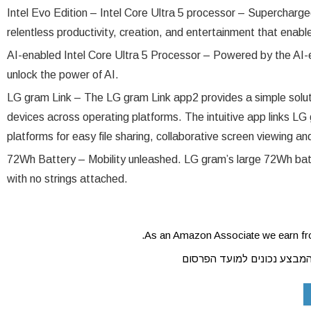
Intel Evo Edition – Intel Core Ultra 5 processor – Supercharge
relentless productivity, creation, and entertainment that enabl
AI-enabled Intel Core Ultra 5 Processor – Powered by the AI-
unlock the power of AI.
LG gram Link – The LG gram Link app2 provides a simple soluti
devices across operating platforms. The intuitive app links LG
platforms for easy file sharing, collaborative screen viewing 
72Wh Battery – Mobility unleashed. LG gram’s large 72Wh bat
with no strings attached.
As an Amazon Associate we earn fro
המבצע נכונים למועד הפרסום