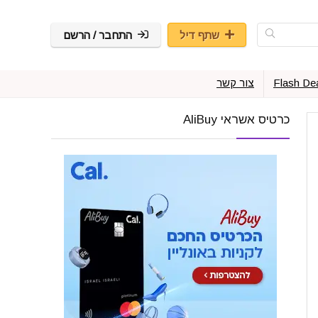
שתף דיל
התחבר / הרשם
Flash De
צור קשר
כרטיס אשראי AliBuy