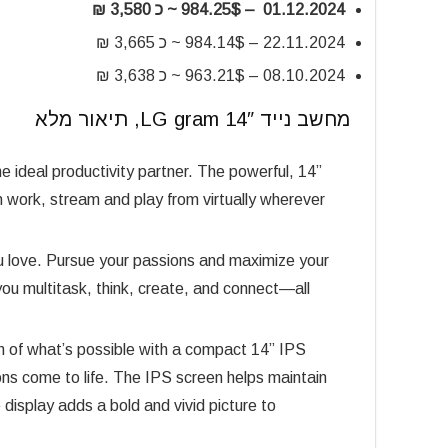
01.12.2024 – 984.25$ ~ כ 3,580 ₪
22.11.2024 – 984.14$ ~ כ 3,665 ₪
08.10.2024 – 963.21$ ~ כ 3,638 ₪
מחשב נייד 14″ LG gram, תיאור מלא
e ideal productivity partner. The powerful, 14”
can work, stream and play from virtually wherever
 love. Pursue your passions and maximize your
you multitask, think, create, and connect—all
 of what’s possible with a compact 14” IPS
ons come to life. The IPS screen helps maintain
display adds a bold and vivid picture to