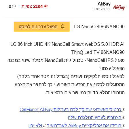
AliBuy
2184
צפיות
0
11/01/2021
LG NanoCell 86NANO90
הפעל עדכונים לפוסט
LG 86 Inch UHD 4K NanoCell Smart webOS 5.0 HDR AI
ThinQ Led TV 86NANO90
פאנל NanoCell IPS- טכנולוגיית NanoCell מכילה שינוי במבנה
הפאנל עצמו!
לפאנל נוספו חלקיקים זעירים (בגודל ננו מטר אחד בלבד)
המסוגלים לספוג את הפרעות האור וע”י כך להחזיר את הצבע
הטהור והמלא בדיוק כמו שרואים במציאות.
כרטיס האשראי שחוסך לכם בעמלות CalFixnet AliBuy
הצטרפו לערוץ הטלגרם שלנו
הורידו את אפליקציית AliBuy לאנדרואיד
//
ולאייפון