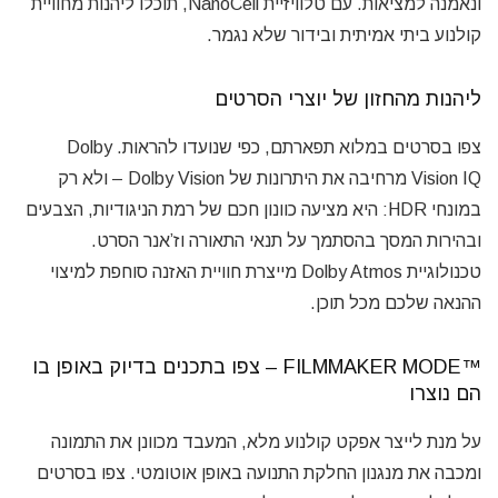
ונאמנה למציאות. עם טלוויזיית NanoCell, תוכלו ליהנות מחוויית
קולנוע ביתי אמיתית ובידור שלא נגמר.
ליהנות מהחזון של יוצרי הסרטים
צפו בסרטים במלוא תפארתם, כפי שנועדו להראות. Dolby
Vision IQ מרחיבה את היתרונות של Dolby Vision – ולא רק
במונחי HDR: היא מציעה כוונון חכם של רמת הניגודיות, הצבעים
ובהירות המסך בהסתמך על תנאי התאורה וז’אנר הסרט.
טכנולוגיית Dolby Atmos מייצרת חוויית האזנה סוחפת למיצוי
ההנאה שלכם מכל תוכן.
™FILMMAKER MODE – צפו בתכנים בדיוק באופן בו
הם נוצרו
על מנת לייצר אפקט קולנוע מלא, המעבד מכוונן את התמונה
ומכבה את מנגנון החלקת התנועה באופן אוטומטי. צפו בסרטים