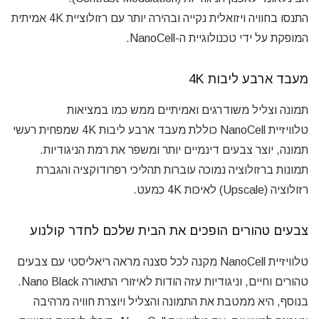
התנסו בחוויה ויזואלית נקייה ובהירה יותר עם רזולוציית 4K אמיתית
המופקת על ידי טכנולוגיית ה-NanoCell.
מעבד ארבע ליבות 4K
תמונה וצליל משודרגים ואמיתיים ממש כמו במציאות
טלוויזיית NanoCell כוללת מעבד ארבע ליבות 4K שמפחית רעשי
תמונה, יוצר צבעים דינמיים יותר ומשפר את רמת הניגודיות.
תמונות ברזולוציה נמוכה עוברות תהליכי רפרודוקציה והגברת
רזולוציה (Upscale) לאיכות 4K כמעט.
צבעים טהורים הופכים את הבית שלכם לחדר קולנוע
טלוויזיית NanoCell מקנה לכל סצנה מראה ריאליסטי עם צבעים
טהורים וחיים, וניגודיות עזה הודות לאיזורי התאורה Nano Black.
בנוסף, היא ממטבת את התמונה והצליל ויוצרת חוויה מרהיבה