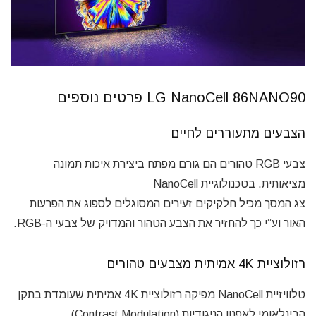
LG NanoCell 86NANO90 פרטים נוספים
הצבעים מתעוררים לחיים
צבעי RGB טהורים הם גורם מפתח ביצירת איכות תמונה
מציאותית. בטכנולוגיית NanoCell
צג המסך מכיל חלקיקים זעירים המסוגלים לספוג את הפרעות
האור וע”י כך להחזיר את הצבע הטהור והמדויק של צבעי ה-RGB.
רזולוציית 4K אמיתית מצבעים טהורים
טלוויזיית NanoCell מפיקה רזולוציית 4K אמיתית שעומדת בתקן
הבינלאומי לאפנון הניגודיות (Contrast Modulation).