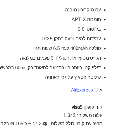
עם מיקרופון מובנה
תומכות APT-X
בלוטוט’ 5.0
עמידות למים וזיעה בתקן IPX5
סוללה 400mAh לעד 6.5 שעות ניגון
הקייס מטעין את הסוללה 3 פעמים במלואה
דיליי קטן ביותר בין התמונה לסאונד רק 60ms במכשירים תומכי APT-X
שליטה בטא’ץ על גבי האוזניה
אתר
AliExpress
קוד
קופון:
visa5
עלות משלוח:
$
1.34
מחיר עם קופון כולל משלוח : 47.33$ ~ כ 165 ₪ בלבד.