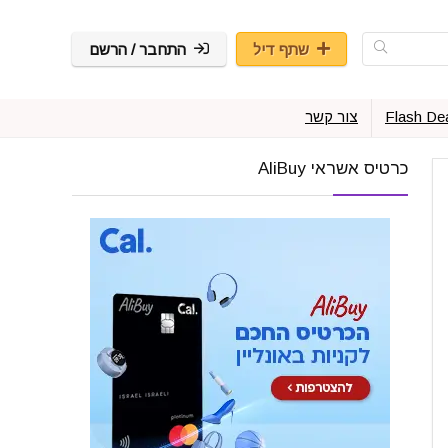
שתף דיל
התחבר / הרשם
Flash De
צור קשר
כרטיס אשראי AliBuy