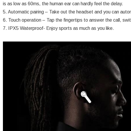
is as low as 60ms, the human ear can hardly feel the delay.
5. Automatic pairing – Take out the headset and you can auto
6. Touch operation – Tap the fingertips to answer the call, swi
7. IPX5 Waterproof- Enjoy sports as much as you like.