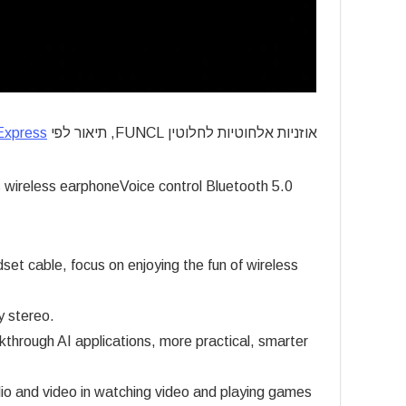
אוזניות אלחוטיות לחלוטין FUNCL, תיאור לפי
Express
wireless earphoneVoice control Bluetooth 5.0
dset cable, focus on enjoying the fun of wireless
y stereo.
akthrough AI applications, more practical, smarter
dio and video in watching video and playing games