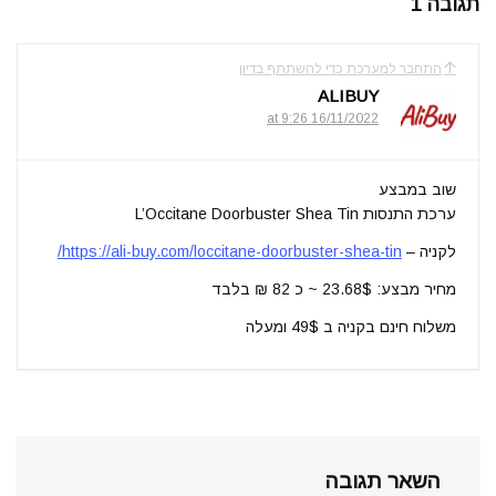
תגובה 1
התחבר למערכת כדי להשתתף בדיון
ALIBUY
16/11/2022 at 9:26
שוב במבצע
ערכת התנסות L’Occitane Doorbuster Shea Tin
לקניה –
https://ali-buy.com/loccitane-doorbuster-shea-tin/
מחיר מבצע: 23.68$ ~ כ 82 ₪ בלבד
משלוח חינם בקניה ב 49$ ומעלה
השאר תגובה