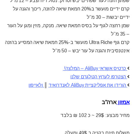
שפתון הזנה לעור שפתיים יבש וסדוק. נטול ריח וצבע – 12 מ”ל
קרם ידיים מועשר ב20% חמאת שיאה להזנה, ריכוך והגנה על
ידיים יבשות – 30 מ”ל
שמן רחצה לגוף על בסיס חמאת שיאה. מנקה, מזין ומגן על העור
– 35 מ”ל
קרם גוף Ultra Riche מועשר ב-25% חמאת שיאה המסייע בהזנה
אינטנסיבית והגנה על עור יבש – 50 מ”ל
כרטיס אשראי AliBuy – המלצה!
הצטרפו לערוץ הטלגרם שלנו
הורידו את אפליקציית AliBuy לאנדרואיד
║
ולאייפון
אמזון
ארה”ב
מחיר מבצע:
29$ ~ כ 102 ₪ בלבד
משלוח חינם בקניה ב 49$ ומעלה