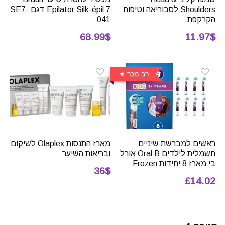
Shoulders לסבוריאה וטיפוח
Epilator Silk-épil 7 דגם SE7-
הקרקפת
041
68.99$
11.97$
רב מכר
ראשים למברשת שיניים
מארז התנסות Olaplex לשיקום
חשמלית לילדים Oral B אורל
ובריאות השיער
בי מארז 8 יחידות Frozen
36$
£14.02