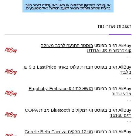
תגובות אחרונות
AliBuy
הגיב בפוסט
בוסטר התנעה לרכב משולב
קומפרסור UTRAI JS-9
…
AliBuy
הגיב בפוסט
חברות פלוס באתר LastPrice ב 9 ₪
בלבד
…
AliBuy
הגיב בפוסט
מנשא לתינוק Ergobaby Embrace
צבע שחור
…
AliBuy
הגיב בפוסט
זוג רמקולים Bluetooth מבית COPA
דגם 16166
…
AliBuy
הגיב בפוסט
סט 12 חלקים Corelle Bella Faenza