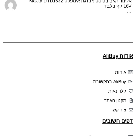
אלינור
הגיב בפוסט
מברגת אימפקט Makita DTD153Z
18V גוף בלבד
…
אודות AliBuy
אודות
AliBuy בתקשורת
גילוי נאות
תקנון האתר
צור קשר
דפים חשובים