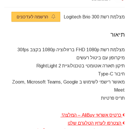
מצלמת רשת Logitech Brio 300
הרשמה לעדכונים
תיאור
מצלמת רשת FHD 1080p ברזולוציה 1080p בקצב 30fps
מיקרופון עם ביטול רעשים
תיקון תאורה אוטומטי בטכנולוגיית RightLight 2
חיבור Type-C
מאושר רישמי לשימוש ב Zoom, Microsoft Teams, Google
Meet
תריס פרטיות
כרטיס אשראי AliBuy – המלצה!
הצטרפו לערוץ הטלגרם שלנו