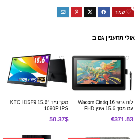
0
שמור
אולי תתעניין גם ב:
לוח גרפי Wacom Cintiq 16
מסך נייד 15.6″ KTC H15F9
עם מסך 15.6 אינץ FHD
1080P IPS
50.37$
€371.83