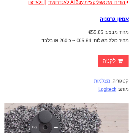
הורידו את אפליקציית AliBuy לאנדרואיד
║
ולאייפון
אמזון גרמניה
מחיר מבצע: €55.85
מחיר כולל משלוח: €65.84 ~ כ 260 ₪ בלבד
לקניה
קטגוריה:
מצלמות
מותג:
Logitech