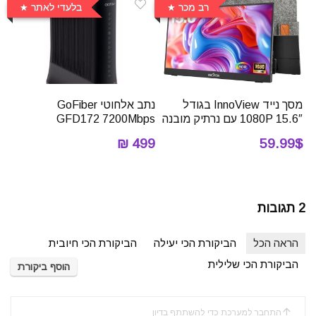
רב מכר
בלעדי לאתר
מסך נייד InnoView בגודל
נתב אלחוטי ‏GoFiber
15.6″ 1080P עם נרתיק מובנה
GFD172 7200Mbps
499 ₪
59.99$
2 תגובות
הראה הכל
הביקורת הכי יעילה
הביקורת הכי חיובית
הביקורת הכי שלילית
הוסף ביקורת
התחבר למערכת כדי להשתתף בדיון