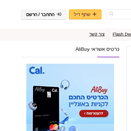
שתף דיל
התחבר / הרשם
Flash De
צור קשר
כרטיס אשראי AliBuy