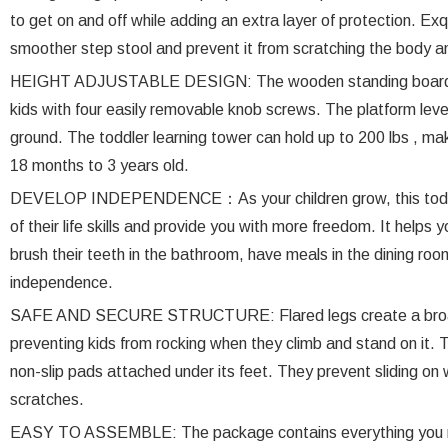
to get on and off while adding an extra layer of protection. Ex
smoother step stool and prevent it from scratching the body a
HEIGHT ADJUSTABLE DESIGN: The wooden standing board can 
kids with four easily removable knob screws. The platform leve
ground. The toddler learning tower can hold up to 200 lbs , ma
18 months to 3 years old.
DEVELOP INDEPENDENCE：As your children grow, this toddler
of their life skills and provide you with more freedom. It helps
brush their teeth in the bathroom, have meals in the dining roo
independence.
SAFE AND SECURE STRUCTURE: Flared legs create a broad ba
preventing kids from rocking when they climb and stand on it. T
non-slip pads attached under its feet. They prevent sliding on 
scratches.
EASY TO ASSEMBLE: The package contains everything you ne