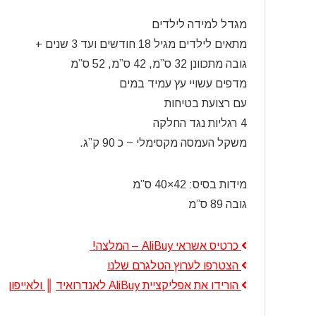
מגדל למידה לילדים
מתאים לילדים מגיל 18 חודשים ועד 3 שנים +
גובה מתכוונן 32 ס”מ, 42 ס”מ, 52 ס”מ
מדפים עשויי עץ עמיד במים
עם רצועת בטיחות
4 רגליות נגד החלקה
משקל העמסה מקסימלי ~ כ 90 ק”ג.
מידות בסיס: 42×40 ס”מ
גובה 89 ס”מ
כרטיס אשראי AliBuy – המלצה!
הצטרפו לערוץ הטלגרם שלנו
הורידו את אפליקציית AliBuy לאנדרואיד
║
ולאייפון