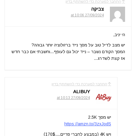
התחבר למערכת כדי להשתתף בדיון
צביקה
27/09/2024 at 10:06
הי יניב,
יש מצב לדיל טוב על מסך נייד ברזולוציה יותר גבוהה?
המסך הקודם נשבר – נייד יכול גם לעופף…וחשבתי אם כבר חדש
אז קצת לשדרג…
התחבר למערכת כדי להשתתף בדיון
ALIBUY
27/09/2024 at 10:13
יש מסך 2.5K
https://amzn.to/3zxJodS
ויש 4K (במבצע לחברי פריים….170$)