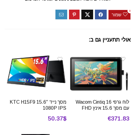
0
שמור
אולי תתעניין גם ב:
לוח גרפי Wacom Cintiq 16
מסך נייד 15.6″ KTC H15F9
עם מסך 15.6 אינץ FHD
1080P IPS
50.37$
€371.83