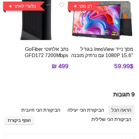
רב מכר
בלעדי לאתר
מסך נייד InnoView בגודל
נתב אלחוטי ‏GoFiber
15.6″ 1080P עם נרתיק מובנה
GFD172 7200Mbps
499 ₪
59.99$
9 תגובות
הראה הכל
הביקורת הכי יעילה
הביקורת הכי חיובית
הביקורת הכי שלילית
הוסף ביקורת