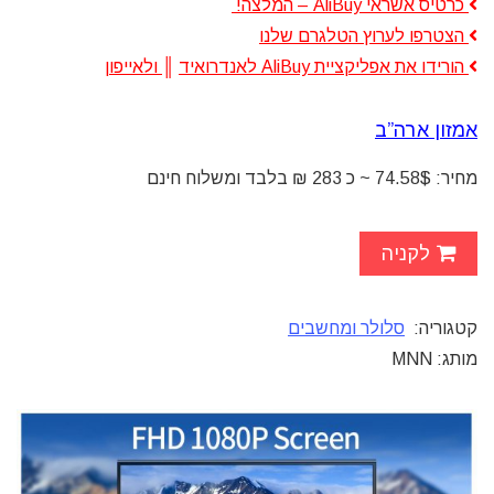
כרטיס אשראי AliBuy – המלצה!
הצטרפו לערוץ הטלגרם שלנו
הורידו את אפליקציית AliBuy לאנדרואיד
║
ולאייפון
אמזון ארה”ב
מחיר: 74.58$ ~ כ 283 ₪ בלבד ומשלוח חינם
לקניה
קטגוריה:
סלולר ומחשבים
מותג: MNN