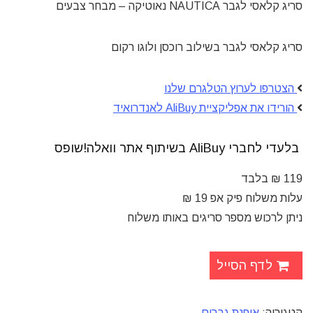
סריג קלאסי לגבר NAUTICA נאוטיקה – מבחר צבעים
סריג קלאסי לגבר בשילוב רוכסן ולוגו רקום
הצטרפו לערוץ הטלגרם שלנו
הורידו את אפליקציית AliBuy לאנדרואיד
בלעדי לחברי AliBuy
בשיתוף
אתר וואלה!שופס
119 ₪ בלבד
עלות משלוח פיק אפ 19 ₪
ניתן לרכוש מספר סריגים באותו משלוח
לדף הסייל
קטגוריה:
אופנת גברים