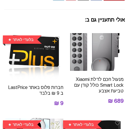
אולי תתעניין גם ב:
בלעדי לאתר
מנעול חכם לדלת Xiaomi
Smart Lock כולל קודן עם
חברות פלוס באתר LastPrice
טביעת אצבע
ב 9 ₪ בלבד
689 ₪
9 ₪
בלעדי לאתר
בלעדי לאתר