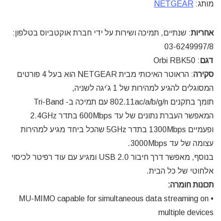
מותג:
NETGEAR
אחריות
: שנתיים, תמיכה ושירות על ידי חברת אוקטביוס בטלפון:
03-6249997/8
דגם
: Orbi RBK50
סקירה
: הראוטר האיכותי מבית NETGEAR הוא בעל 4 פורטים
המסוגלים להגיע למהירות של 1 ג’יגה לשניה,
תומך בתקנים 802.11ac/a/b/g/n עם תמיכה ב- Tri-Band
המאפשר העברת נתונים של עד 600Mbps בתדר 2.4GHz
ופעמיים 1300Mbps בתדר 5GHz שהכל ביחד מגיע למהירות
עצומה של עד 3000Mbps.
בנוסף, מאפשר דרך חיבור USB 2.0 ומגיע עם עוד רפיטר לכיסוי
אלחוטי של כל הבית.
תכונות חומרה:
• MU-MIMO capable for simultaneous data streaming on
multiple devices