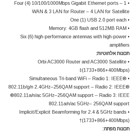
• Four (4) 10/100/1000Mbps Gigabit Ethernet ports – 1
WAN & 3 LAN for Router – 4 LAN for Satellite
• One (1) USB 2.0 port each
• Memory: 4GB flash and 512MB RAM
• Six (6) high-performance antennas with high-power
amplifiers
תכונות אלחוטיות:
• Orbi AC3000 Router and AC3000 Satellite
(1733+866+400Mbps)‡
• Simultaneous Tri-band WiFi – Radio 1: IEEE®
802.11b/g/n 2.4GHz–256QAM support – Radio 2: IEEE®
802.11a/n/ac 5GHz–256QAM support – Radio 3: IEEE®
802.11a/n/ac 5GHz– 256QAM support
• Implicit/Explicit Beamforming for 2.4 & 5GHz bands
(1733+866+400Mbps)†
תכונות מפתח: