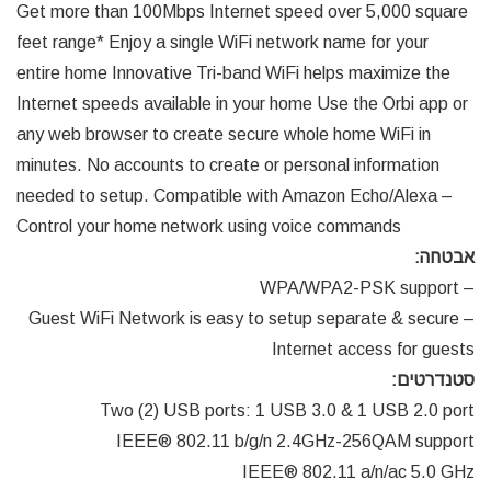
Get more than 100Mbps Internet speed over 5,000 square
feet range* Enjoy a single WiFi network name for your
entire home Innovative Tri-band WiFi helps maximize the
Internet speeds available in your home Use the Orbi app or
any web browser to create secure whole home WiFi in
minutes. No accounts to create or personal information
needed to setup. Compatible with Amazon Echo/Alexa –
Control your home network using voice commands
אבטחה:
– WPA/WPA2-PSK support
– Guest WiFi Network is easy to setup separate & secure
Internet access for guests
סטנדרטים:
Two (2) USB ports: 1 USB 3.0 & 1 USB 2.0 port
IEEE® 802.11 b/g/n 2.4GHz-256QAM support
IEEE® 802.11 a/n/ac 5.0 GHz