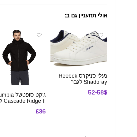
אולי תתעניין גם ב:
נעלי סניקרס Reebok
Shadoray לגבר
52-58$
ג’קט סופטשל 
Cascade Ridge II לגבר
£36