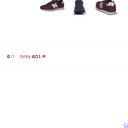
4211
צפיות
0