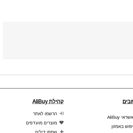
בים
קהילת AliBuy
הרשמו לאתר
אי AliBuy
מוצרים מועדפים
פוש באמזון
שתפו דילים