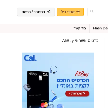
שתף דיל
התחבר / הרשם
Flash De
צור קשר
כרטיס אשראי AliBuy