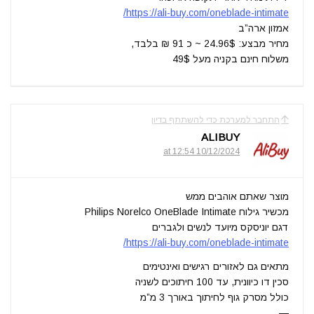
https://ali-buy.com/oneblade-intimate/
אמזון ארה”ב
מחיר מבצע: 24.96$ ~ כ 91 ₪ בלבד,
משלוח חינם בקניה מעל 49$
התחבר למערכת כדי להשתתף בדיון
ALIBUY
10/12/2024 at 12:54
מוצר שאתם אוהבים ממש
מכשיר גילוח Philips Norelco OneBlade Intimate
דגם יוניסקס מיועד לנשים ולגברים
https://ali-buy.com/oneblade-intimate/
מתאים גם לאזורים רגישים ואינטימים
סכין דו כיוונית, עד 100 חיתוכים לשניה
כולל מסרק גוף לחיתוך באורך 3 מ”מ
—