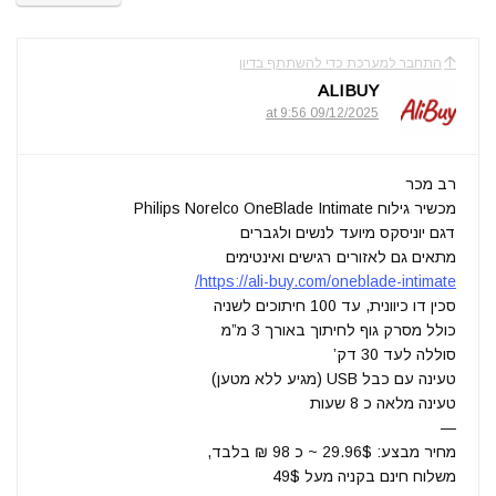
התחבר למערכת כדי להשתתף בדיון
ALIBUY
09/12/2025 at 9:56
רב מכר
מכשיר גילוח Philips Norelco OneBlade Intimate
דגם יוניסקס מיועד לנשים ולגברים
מתאים גם לאזורים רגישים ואינטימים
https://ali-buy.com/oneblade-intimate/
סכין דו כיוונית, עד 100 חיתוכים לשניה
כולל מסרק גוף לחיתוך באורך 3 מ”מ
סוללה לעד 30 דק’
טעינה עם כבל USB (מגיע ללא מטען)
טעינה מלאה כ 8 שעות
—
מחיר מבצע: 29.96$ ~ כ 98 ₪ בלבד,
משלוח חינם בקניה מעל 49$