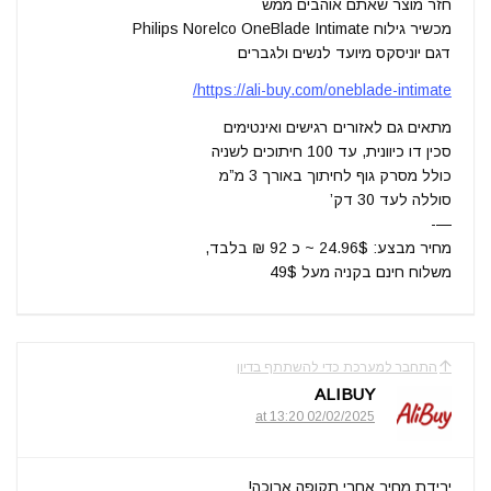
חזר מוצר שאתם אוהבים ממש
מכשיר גילוח Philips Norelco OneBlade Intimate
דגם יוניסקס מיועד לנשים ולגברים
https://ali-buy.com/oneblade-intimate/
מתאים גם לאזורים רגישים ואינטימים
סכין דו כיוונית, עד 100 חיתוכים לשניה
כולל מסרק גוף לחיתוך באורך 3 מ”מ
סוללה לעד 30 דק’
—-
מחיר מבצע: 24.96$ ~ כ 92 ₪ בלבד,
משלוח חינם בקניה מעל 49$
התחבר למערכת כדי להשתתף בדיון
ALIBUY
02/02/2025 at 13:20
ירידת מחיר אחרי תקופה ארוכה!