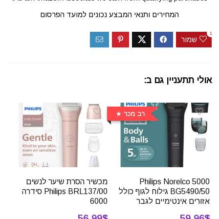
המחירים ותנאי המבצע נכונים למועד הפרסום
1
שמור
אולי תתעניין גם ב:
רב מכר
Philips Norelco 5000
מכשיר הסרת שיער לנשים
BG5490/50 גילוח לגוף כולל
Philips BRL137/00 סידרה
אזורים אינטימיים לגבר
6000
56.99$
59.96$