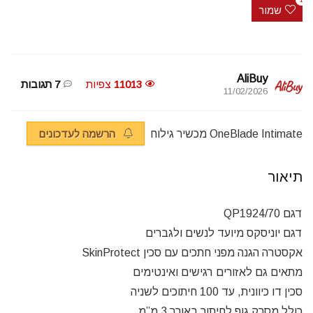
1
שמור
AliBuy
11013
צפיות
7 תגובות
11/02/2026
OneBlade Intimate מכשיר גילוח
הרשמה לעדכונים
תיאור
דגם QP1924/70
דגם יוניסקס מיועד לנשים ולגברים
אקסטרה הגנה מפני חתכים עם סכין SkinProtect
מתאים גם לאזורים רגישים ואינטימים
סכין דו כיוונית, עד 100 חיתוכים לשניה
כולל מסרק גוף לחיתוך באורך 3 מ”מ