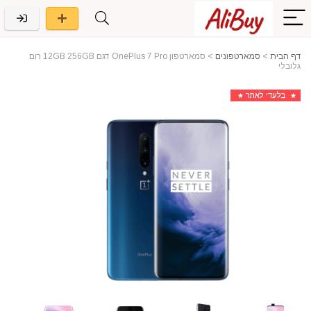
דף הבית
>
סמארטפונים
>
סמארטפון OnePlus 7 Pro דגם 12GB 256GB רום
גלובלי
בלעדי לאתר