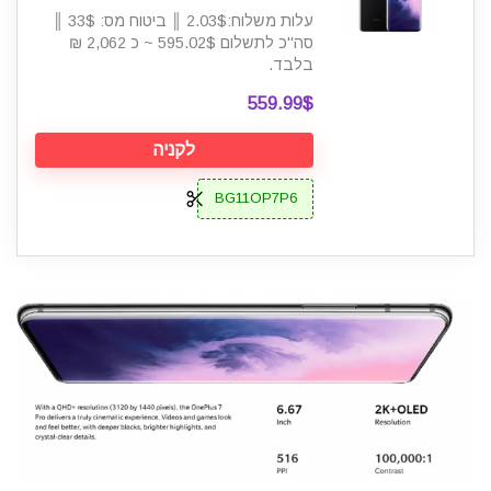
עלות משלוח:2.03$ ║ ביטוח מס: 33$ ║
סה"כ לתשלום 595.02$ ~ כ 2,062 ₪
בלבד.
559.99$
לקניה
BG11OP7P6