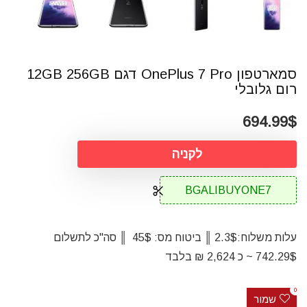
סמארטפון OnePlus 7 Pro דגם 12GB 256GB
רום גלובלי
694.99$
לקניה
BGALIBUYONE7
עלות משלוח:2.3$ ║ ביטוח מס: 45$ ║ סה"כ לתשלום
742.29$ ~ כ 2,624 ₪ בלבד
0
שמור