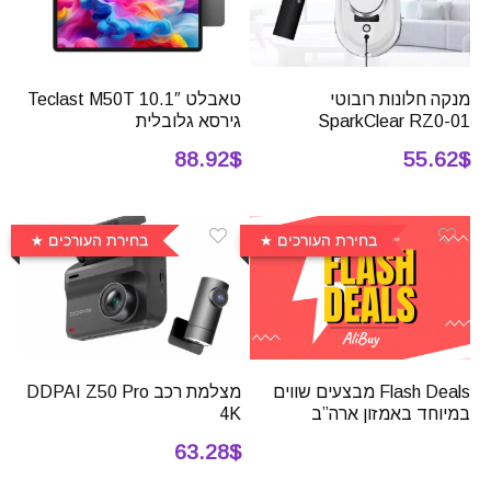
מנקה חלונות רובוטי
טאבלט 10.1″ Teclast M50T
SparkClear RZ0-01
גירסא גלובלית
88.92$
55.62$
בחירת העורכים
בחירת העורכים
Flash Deals מבצעים שווים
מצלמת רכב DDPAI Z50 Pro
במיוחד באמזון ארה”ב
4K
63.28$