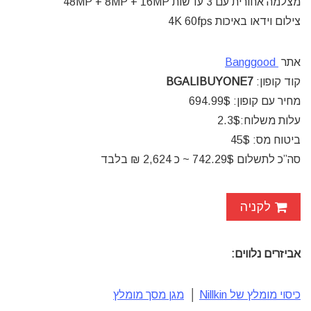
מצלמה אחורית עם 3 עדשות 48MP + 8MP + 16MP
צילום וידאו באיכות 4K 60fps
אתר
Banggood
קוד קופון:
BGALIBUYONE7
מחיר עם קופון:
694.99$
עלות משלוח:2.3$
ביטוח מס: 45$
סה”כ לתשלום 742.29$ ~ כ 2,624 ₪ בלבד
לקניה
אביזרים נלווים:
כיסוי מומלץ של Nillkin
│
מגן מסך מומלץ