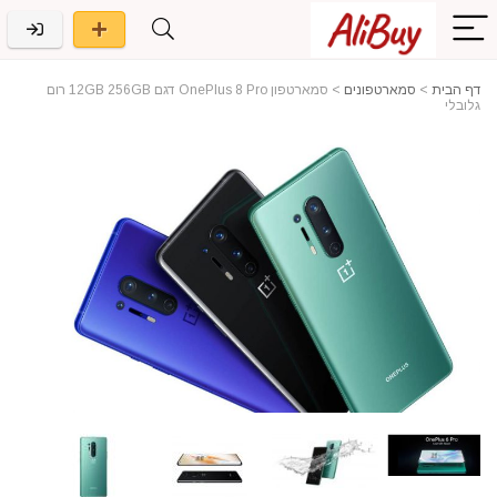
דף הבית
>
סמארטפונים
>
סמארטפון OnePlus 8 Pro דגם 12GB 256GB רום
גלובלי