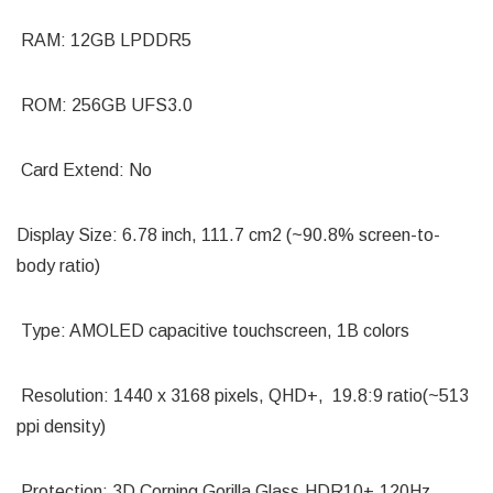
RAM: 12GB LPDDR5
ROM: 256GB UFS3.0
Card Extend: No
Display Size: 6.78 inch, 111.7 cm2 (~90.8% screen-to-
body ratio)
Type: AMOLED capacitive touchscreen, 1B colors
Resolution: 1440 x 3168 pixels, QHD+, 19.8:9 ratio(~513
ppi density)
Protection: 3D Corning Gorilla Glass,HDR10+,120Hz