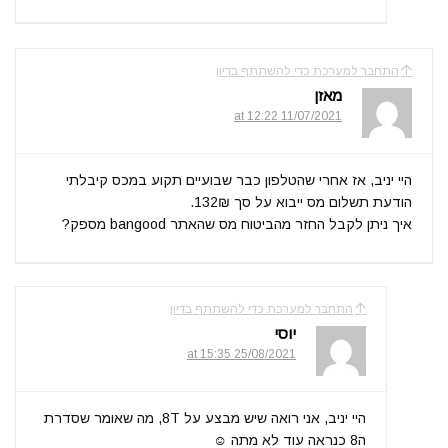
התחבר למערכת כדי להשתתף בדיון
מאזן
11/07/2021 at 12:22
היי יניב, אז אחרי שהטלפון כבר שבועיים תקוע במכס קיבלתי
הודעת תשלום מס ייבוא על סך 132₪.
איך ניתן לקבל החזר מהביטוח מס שהאתר bangood מספק?
התחבר למערכת כדי להשתתף בדיון
יוסי
25/08/2021 at 15:35
היי יניב, אני רואה שיש מבצע על 8T, מה שאומר שסדרת
ה8 כנראה עוד לא מתה ☺️