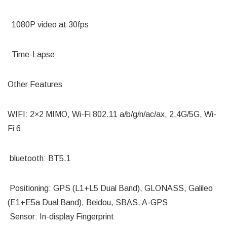
1080P video at 30fps
Time-Lapse
Other Features
WIFI: 2×2 MIMO, Wi-Fi 802.11 a/b/g/n/ac/ax, 2.4G/5G, Wi-
Fi 6
bluetooth: BT5.1
Positioning: GPS (L1+L5 Dual Band), GLONASS, Galileo
(E1+E5a Dual Band), Beidou, SBAS, A-GPS
Sensor: In-display Fingerprint