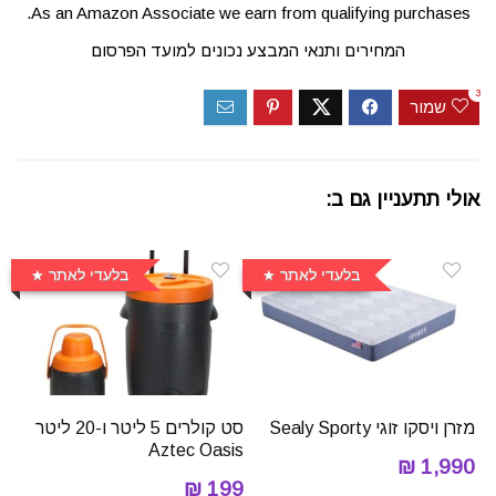
As an Amazon Associate we earn from qualifying purchases.
המחירים ותנאי המבצע נכונים למועד הפרסום
3
שמור
אולי תתעניין גם ב:
בלעדי לאתר
בלעדי לאתר
מזרן ויסקו זוגי Sealy Sporty
סט קולרים 5 ליטר ו-20 ליטר
Aztec Oasis
1,990 ₪
199 ₪