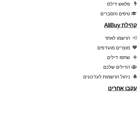
פלאש דילס
טיפים והסברים
קהילת AliBuy
הרשמו לאתר
מוצרים מועדפים
שתפו דילים
הדילים שלכם
ניהול הרשמות לעדכונים
עקבו אחרינו
אפליקציה ל Android
אפליקציה ל iPhone
Telegram
YouTube