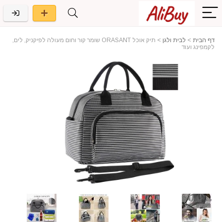
דף הבית
>
לבית ולגן
>
תיק אוכל ORASANT שומר קור וחום מעולה לפיקניק, לים,
לקמפינג ועוד