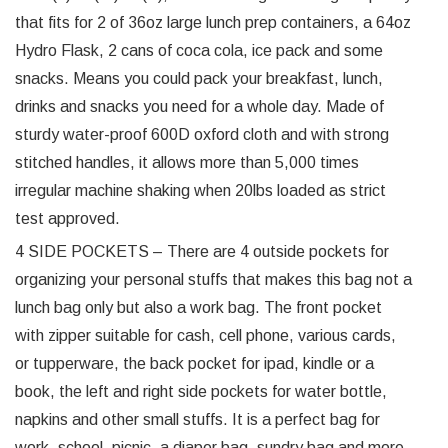
that fits for 2 of 36oz large lunch prep containers, a 64oz
Hydro Flask, 2 cans of coca cola, ice pack and some
snacks. Means you could pack your breakfast, lunch,
drinks and snacks you need for a whole day. Made of
sturdy water-proof 600D oxford cloth and with strong
stitched handles, it allows more than 5,000 times
irregular machine shaking when 20lbs loaded as strict
test approved.
4 SIDE POCKETS – There are 4 outside pockets for
organizing your personal stuffs that makes this bag not a
lunch bag only but also a work bag. The front pocket
with zipper suitable for cash, cell phone, various cards,
or tupperware, the back pocket for ipad, kindle or a
book, the left and right side pockets for water bottle,
napkins and other small stuffs. It is a perfect bag for
work, school, picnic, a diaper bag, sundry bag and more.