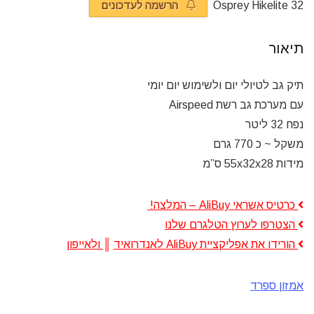
Osprey Hikelite 32
הרשמה לעדכונים
תיאור
תיק גב לטיולי יום ולשימוש יום יומי
עם מערכת גב רשת Airspeed
נפח 32 ליטר
משקל ~ כ 770 גרם
מידות 55x32x28 ס”מ
כרטיס אשראי AliBuy – המלצה!
הצטרפו לערוץ הטלגרם שלנו
הורידו את אפליקציית AliBuy לאנדרואיד
║
ולאייפון
אמזון ספרד