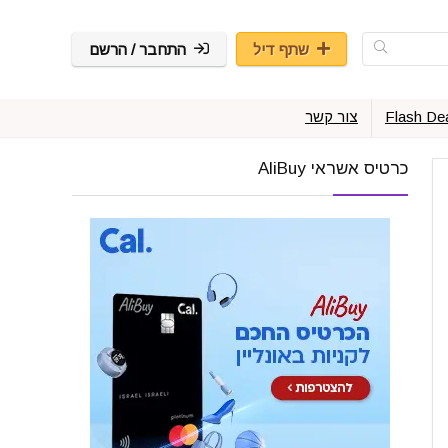
שתף דיל
התחבר / הרשם
Flash De
צור קשר
כרטיס אשראי AliBuy