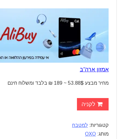
אמזון ארה”ב
מחיר מבצע
$ ~ 189 ₪ בלבד ומשלוח חינם
53.88
לקניה
קטגוריות:
למטבח
מותג:
OXO