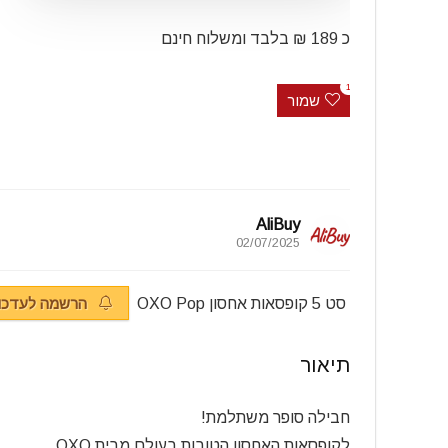
כ 189 ₪ בלבד ומשלוח חינם
1
שמור
AliBuy
02/07/2025
סט 5 קופסאות אחסון
OXO Pop
הרשמה לעדכונ
תיאור
חבילה סופר משתלמת!
לקופסאות האחסון הטובות בעולם מבית OXO