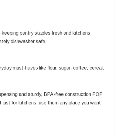
keeping pantry staples fresh and kitchens
etely dishwasher safe,
yday must-haves like flour, sugar, coffee, cereal,
 dispensing and sturdy, BPA-free construction POP
t just for kitchens: use them any place you want