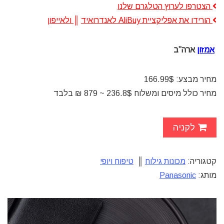
הצטרפו לערוץ הטלגרם שלנו
הורידו את אפליקציית AliBuy לאנדרואיד
║
ולאייפון
אמזון
ארה”ב
מחיר מבצע: 166.99$
מחיר כולל מיסים ומשלוח 236.8$ ~ 879 ₪ בלבד
לקניה
קטגוריה:
מכונות גילוח
║
טיפוח ויופי
מותג:
Panasonic