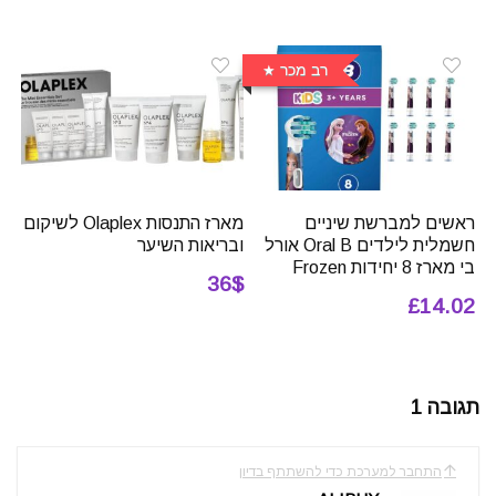
רב מכר
ראשים למברשת שיניים
מארז התנסות Olaplex לשיקום
חשמלית לילדים Oral B אורל
ובריאות השיער
בי מארז 8 יחידות Frozen
36$
£14.02
תגובה 1
התחבר למערכת כדי להשתתף בדיון