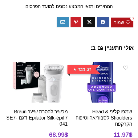
המחירים ותנאי המבצע נכונים למועד הפרסום
3
שמור
אולי תתעניין גם ב:
רב מכר
שמפו קליני Head &
מכשיר להסרת שיער Braun
Shoulders לסבוריאה וטיפוח
Epilator Silk-épil 7 דגם SE7-
הקרקפת
041
68.99$
11.97$