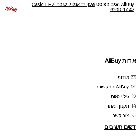
AliBuy
הגיב בפוסט
שעון יד אנלוגי לגבר Casio EFV-
620D-1A4V
…
אודות AliBuy
אודות
AliBuy בתקשורת
גילוי נאות
תקנון האתר
צור קשר
דפים חשובים