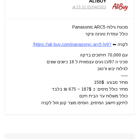
ALIBUY
01/04/2023 at 15:32
מכונת גילוח Panasonic ARC5
כולל עמדת טעינה וניקוי
לקניה ⬅
https://ali-buy.com/panasonic-arc5-lv97/
עם 70,000 חיתוכים בדקה
סכיני ה LV97 נעים עצמאית ל 16 כיוונים שונים
לגילוח יבש ורטוב
—–
מחיר מבצע: 150$
מחיר כולל מיסים: כ 187$ ~ 675 ₪ בלבד
כולל משלוח עד הבית חינם
לתיקון חישוב המיסים, הוסיפו מוצר קטן וזול לקניה