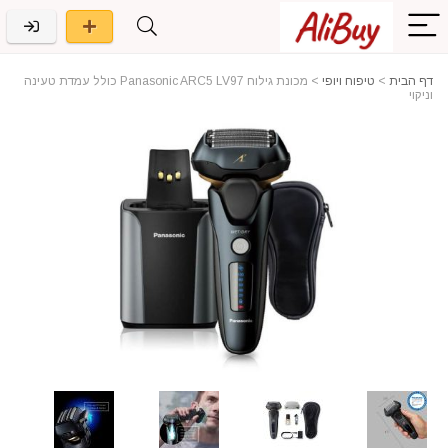
דף הבית
>
טיפוח ויופי
>
מכונת גילוח Panasonic ARC5 LV97 כולל עמדת טעינה
וניקוי