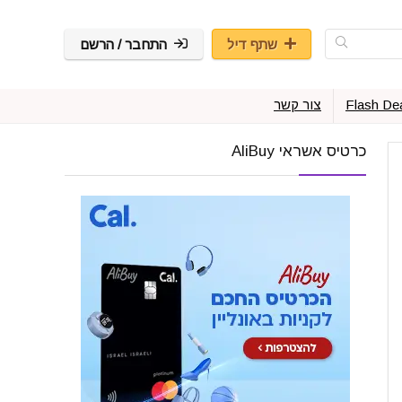
שתף דיל
התחבר / הרשם
Flash De
צור קשר
כרטיס אשראי AliBuy