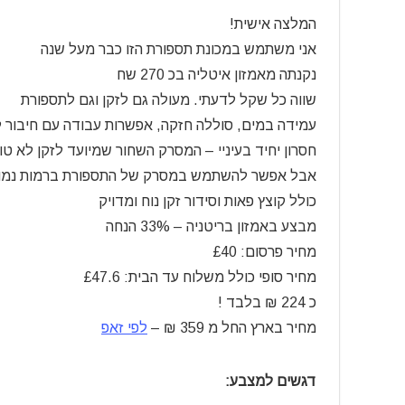
המלצה אישית!
אני משתמש במכונת תספורת הזו כבר מעל שנה
נקנתה מאמזון איטליה בכ 270 שח
שווה כל שקל לדעתי. מעולה גם לזקן וגם לתספורת
עמידה במים, סוללה חזקה, אפשרות עבודה עם חיבור
חסרון יחיד בעיניי – המסרק השחור שמיועד לזקן לא טוב
אבל אפשר להשתמש במסרק של התספורת ברמות נמוכות של 1-2 מ”מ עבור הזקן בצ
כולל קוצץ פאות וסידור זקן נוח ומדויק
מבצע באמזון בריטניה – 33% הנחה
מחיר פרסום: £40
מחיר סופי כולל משלוח עד הבית: £47.6
כ 224
₪
בלבד !
מחיר בארץ החל מ 359
₪
–
לפי זאפ
דגשים למצבע: