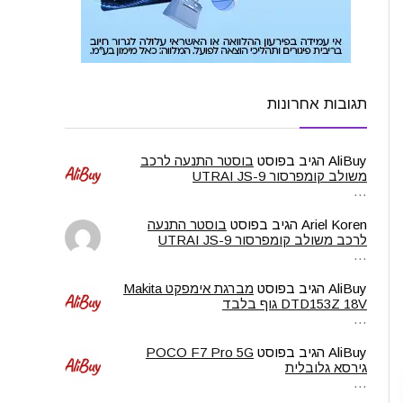
תגובות אחרונות
AliBuy
הגיב בפוסט
בוסטר התנעה לרכב
משולב קומפרסור UTRAI JS-9
…
Ariel Koren
הגיב בפוסט
בוסטר התנעה
לרכב משולב קומפרסור UTRAI JS-9
…
AliBuy
הגיב בפוסט
מברגת אימפקט Makita
DTD153Z 18V גוף בלבד
…
AliBuy
הגיב בפוסט
POCO F7 Pro 5G
גירסא גלובלית
…