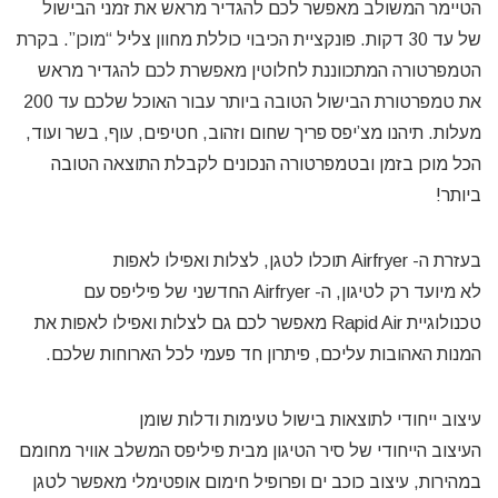
הטיימר המשולב מאפשר לכם להגדיר מראש את זמני הבישול
של עד 30 דקות. פונקציית הכיבוי כוללת מחוון צליל “מוכן”. בקרת
הטמפרטורה המתכווננת לחלוטין מאפשרת לכם להגדיר מראש
את טמפרטורת הבישול הטובה ביותר עבור האוכל שלכם עד 200
מעלות. תיהנו מצ’יפס פריך שחום וזהוב, חטיפים, עוף, בשר ועוד,
הכל מוכן בזמן ובטמפרטורה הנכונים לקבלת התוצאה הטובה
ביותר!
בעזרת ה- Airfryer תוכלו לטגן, לצלות ואפילו לאפות
לא מיועד רק לטיגון, ה- Airfryer החדשני של פיליפס עם
טכנולוגיית Rapid Air מאפשר לכם גם לצלות ואפילו לאפות את
המנות האהובות עליכם, פיתרון חד פעמי לכל הארוחות שלכם.
עיצוב ייחודי לתוצאות בישול טעימות ודלות שומן
העיצוב הייחודי של סיר הטיגון מבית פיליפס המשלב אוויר מחומם
במהירות, עיצוב כוכב ים ופרופיל חימום אופטימלי מאפשר לטגן