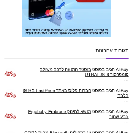
תגובות אחרונות
AliBuy
הגיב בפוסט
בוסטר התנעה לרכב משולב
קומפרסור UTRAI JS-9
…
AliBuy
הגיב בפוסט
חברות פלוס באתר LastPrice ב 9 ₪
בלבד
…
AliBuy
הגיב בפוסט
מנשא לתינוק Ergobaby Embrace
צבע שחור
…
AliBuy
הגיב בפוסט
זוג רמקולים Bluetooth מבית COPA