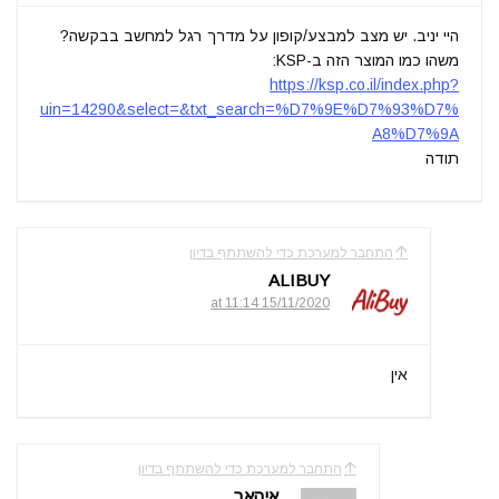
היי יניב. יש מצב למבצע/קופון על מדרך רגל למחשב בבקשה?
משהו כמו המוצר הזה ב-KSP:
https://ksp.co.il/index.php?
uin=14290&select=&txt_search=%D7%9E%D7%93%D7%
A8%D7%9A
תודה
התחבר למערכת כדי להשתתף בדיון
ALIBUY
15/11/2020 at 11:14
אין
התחבר למערכת כדי להשתתף בדיון
איהאב