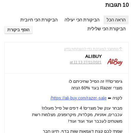
10 תגובות
הראה הכל
הביקורת הכי יעילה
הביקורת הכי חיובית
הביקורת הכי שלילית
הוסף ביקורת
התחבר למערכת כדי להשתתף בדיון
ALIBUY
27/11/2021 at 11:13
גיימרים!!!! זה הסייל שחיכיתם לו
מוצרי Razer בעד 60% הנחה
לקניה ⬅
https://ali-buy.com/razer-sale/
מבחר ענק של מוצרים! 4 דפים של סייל מעולה!
עכברים, אוזניות, מקלדות, מיקרופונים, מצלמות רשת
משטחים לעכבר ועוד ועוד ועוד!
שמתי לכם קצת דוגמאות שוות בדף. תייגו חבר