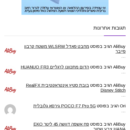
תגובות אחרונות
AliBuy
הגיב בפוסט
מחבט פאדל WLSRW משטח קרבון
פייבר
…
AliBuy
הגיב בפוסט
הדום מתכוונן לרגליים HUANUO FR3
…
AliBuy
הגיב בפוסט
בובת סטיץ אינטראקטיבית RealFX
Disney Stitch
…
Ori
הגיב בפוסט
POCO F7 Pro 5G גירסא גלובלית
…
AliBuy
הגיב בפוסט
פח אשפה דוושה 45 ליטר EKO
HANA צבע שחור