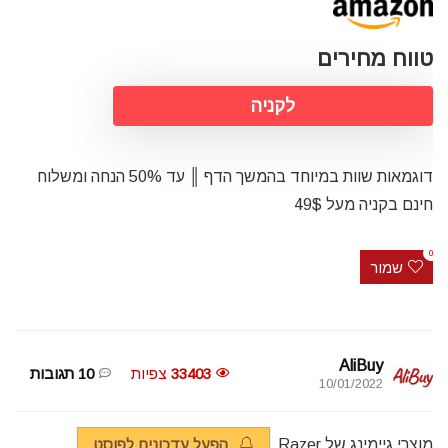
טווח מחירים
לקניה
דוגמאות שוות במיוחד בהמשך הדף ║ עד 50% הנחה ומשלוח
חינם בקניה מעל 49$
0
שמור
AliBuy
33403
צפיות
10 תגובות
10/01/2022
מוצרי גיימינג של Razer
הפעל עדכונים לפוסט