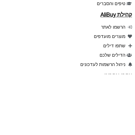
טיפים והסברים
קהילת AliBuy
הרשמו לאתר
מוצרים מועדפים
שתפו דילים
הדילים שלכם
ניהול הרשמות לעדכונים
עקבו אחרינו
אפליקציה ל Android
אפליקציה ל iPhone
Telegram
YouTube
Instegram