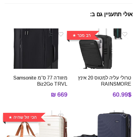
אולי תתעניין גם ב:
רב מכר
טרולי עליה למטוס 20 אינץ
מזוודה 77 ס”מ Samsonite
Biz2Go TRVL
RAINSMORE
669 ₪
60.99$
הכי זול שהיה