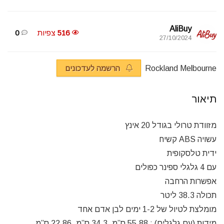
AliBuy
516
צפיות
0
27/10/2024
Rockland Melbourne
הרשמה לעדכונים
תיאור
מזוודת טרולי בגודל 20 אינץ
עשויה ABS קשיח
ידית טלסקופית
עם 4 גלגלי ספינר כפולים
אפשרות הרחבה
תכולה 38.3 ליטר
מומלצת לטיול של 1-2 ימים לבן אדם אחד
מידות (עם גלגלים) : 55.88 ס”מ, 34.3 ס”מ, 22.86 ס”מ