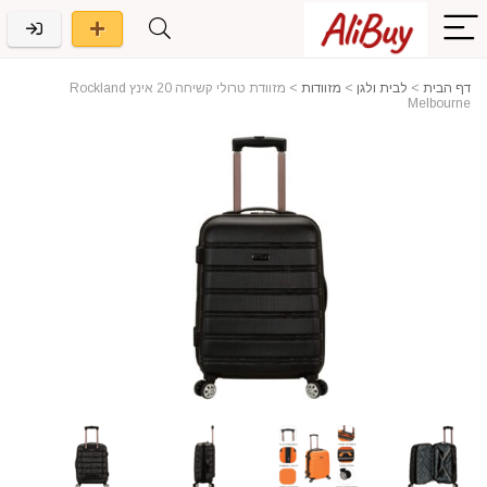
דף הבית
>
לבית ולגן
>
מזוודות
>
מזוודת טרולי קשיחה 20 אינץ Rockland
Melbourne