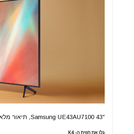
43″ Samsung UE43AU7100, תיאור מלא:
גלו את חווית ה- K4