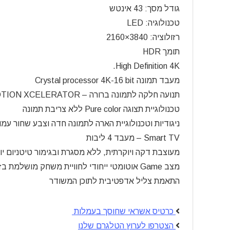
גודל מסך: 43 אינטש
טכנולוגיה:
LED
רזולוציה: 3840×2160
תומך
HDR
High Definition 4K.
מעבד תמונה Crystal processor 4K-16 bit
תנועה חלקה לתמונה ברורה –
XCELERATOR
TION
טכנולוגיית תצוגה Pure color ללא צריבת תמונה
ניגודיות וטכנולוגיית הארה לתמונה חדה וצבע שחור עמוק a contrast- Direct
Smart TV – מעבד 4 ליבות
מעוצבת דקה ויוקרתית, ללא מסגרת ובגימור טיטניום יו
מצב Game אוטומטי ייחודי לחוויית משחק מושלמת בזמן אמת
התאמת צליל אדפטיבית לתוכן המשודר
כרטיס אשראי שחוסך בעמלות
הצטרפו לערוץ הטלגרם שלנו