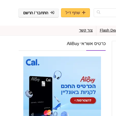
שתף דיל
התחבר / הרשם
Flash De
צור קשר
כרטיס אשראי AliBuy