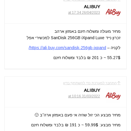
ALIBUY
26/04/2023 at 17:34
מחיר מעולה ומשלוח חינם באמזון ארהב
זכרון נייד SanDisk 256GB iXpand Luxe למכשירי אפל
לקניה –
https://ali-buy.com/sandisk-256gb-ixpand/
55.27$ ~ כ 201 ₪ בלבד ומשלוח חינם
התחבר למערכת כדי להשתתף בדיון
ALIBUY
31/03/2022 at 10:16
מחיר מבצע הכי זול שהיה אי פעם באמזון ארה”ב 🙂
מחיר מבצע: 59.99$ ~ כ 191 ₪ בלבד ומשלוח חינם