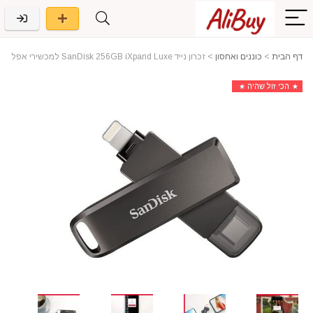
דף הבית
>
כוננים ואחסון
>
זכרון נייד SanDisk 256GB iXpand Luxe למכשירי אפל
הכי זול שהיה