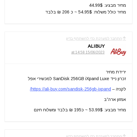
מחיר מבצע: 44.99$
מחיר כולל משלוח: 54.95$ ~ כ 206 ₪ בלבד
התחבר למערכת כדי להשתתף בדיון
ALIBUY
15/06/2023 at 14:58
ירידת מחיר
זכרון נייד SanDisk 256GB iXpand Luxe למכשירי אפל
לקניה –
https://ali-buy.com/sandisk-256gb-ixpand/
אמזון ארה”ב
מחיר מבצע: 53.99$ ~ כ195 ₪ בלבד ומשלוח חינם
התחבר למערכת כדי להשתתף בדיון