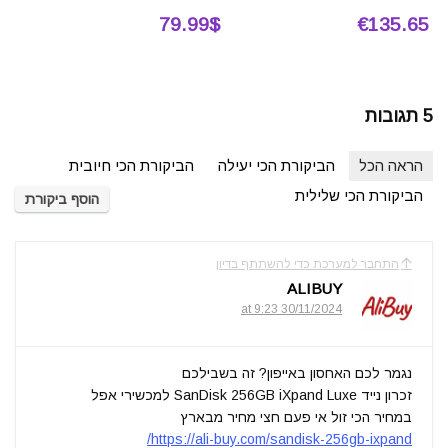
79.99$
€135.65
5 תגובות
הראה הכל
הביקורת הכי יעילה
הביקורת הכי חיובית
הביקורת הכי שלילית
הוסף ביקורת
התחבר למערכת כדי להשתתף בדיון
ALIBUY
30/11/2024 at 9:23
נגמר לכם האחסון באייפון? זה בשבילכם
זכרון נייד SanDisk 256GB iXpand Luxe למכשירי אפל
במחיר הכי זול אי פעם חצי מחיר מבארץ
https://ali-buy.com/sandisk-256gb-ixpand/