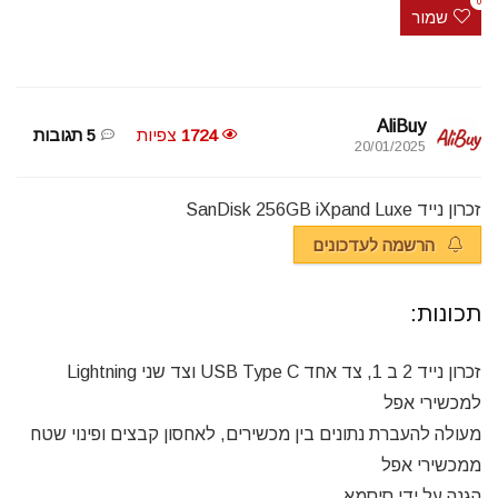
0
שמור
AliBuy
1724
צפיות
5 תגובות
20/01/2025
זכרון נייד SanDisk 256GB iXpand Luxe
הרשמה לעדכונים
תכונות:
זכרון נייד 2 ב 1, צד אחד USB Type C וצד שני Lightning
למכשירי אפל
מעולה להעברת נתונים בין מכשירים, לאחסון קבצים ופינוי שטח
ממכשירי אפל
הגנה על ידי סיסמא