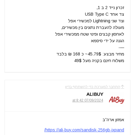
זכרון נייד 2 ב 1,
צד אחד USB Type C
וצד שני Lightning למכשירי אפל
מעולה להעברת נתונים בין מכשירים,
לאחסון קבצים ופינוי שטח ממכשירי אפל
הגנה על ידי סיסמא
—-
מחיר מבצע: 45.79$~ כ 168 ₪ בלבד
משלוח חינם בקניה מעל 49$
התחבר למערכת כדי להשתתף בדיון
ALIBUY
07/09/2024 at 8:42
אמזון ארה”ב
https://ali-buy.com/sandisk-256gb-ixpand/