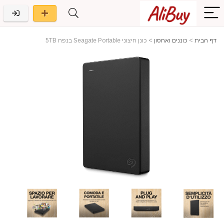
דף הבית
>
כוננים ואחסון
>
כונן חיצוני Seagate Portable בנפח 5TB