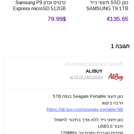
כונן SSD חיצוני נייד
כרטיס זכרון Samsung P9
Express microSD 512GB
SAMSUNG T9 1TB
79.99$
€135.65
תגובה 1
התחבר למערכת כדי להשתתף בדיון
ALIBUY
24/11/2024 at 20:28
כונן חיצוני Seagate Portable בנפח 5TB
הרבה ביקשו
https://ali-buy.com/seagate-portable-5tb/
כונן חיצוני נייד ללא צורך בחיבור לחשמל
חיבור USB3.0
מהירות העברת נתונים עד 120MB/s