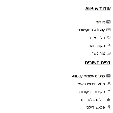
אודות AliBuy
אודות
AliBuy בתקשורת
גילוי נאות
תקנון האתר
צור קשר
דפים חשובים
כרטיס אשראי AliBuy
מנוע חיפוש באמזון
סקירות וביקורות
דילים בלעדיים
פלאש דילס