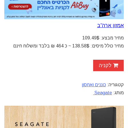
אמזון ארה”ב
מחיר מבצע: 109.49$
מחיר כולל מיסים: 138.58$ ~ כ 464
₪
בלבד ומשלוח חינם
לקניה
קטגוריה:
כוננים ואחסון
מותג:
Seagate