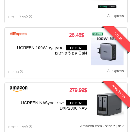
Aliexpress
לפני 7 חודשים
רב מכר
26.46$
הסתיים
מטען קיר UGREEN 100W
GaN עם 5 פורטים
Aliexpress
הסתיים
הכי זול שהיה
279.99$
הסתיים
שרת UGREEN NASync
DXP2800 NAS
אמזון ארה"ב - Amazon com
לפני 8 חודשים