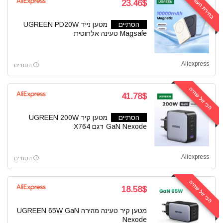
בחירת העורכים
23.46$
הסתיים
מטען נייד UGREEN PD20W
Magsafe טעינה אלחוטית
Aliexpress
הסתיים
הכי זול שהיה
41.78$
הסתיים
מטען קיר UGREEN 200W
GaN Nexode דגם X764
Aliexpress
הסתיים
הכי זול שהיה
18.58$
מטען קיר טעינה מהירה UGREEN 65W GaN
Nexode