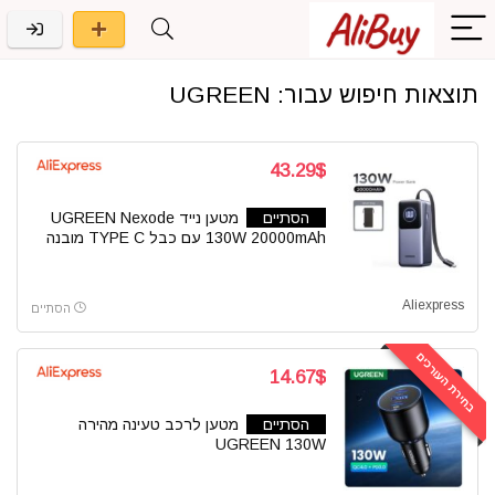
תוצאות חיפוש עבור:
UGREEN
43.29$
הסתיים
מטען נייד UGREEN Nexode
130W 20000mAh עם כבל TYPE C מובנה
Aliexpress
הסתיים
בחירת העורכים
14.67$
הסתיים
מטען לרכב טעינה מהירה
UGREEN 130W