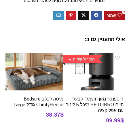
המחירים ותנאי המבצע נכונים למועד הפרסום
0
שמור
אולי תתעניין גם ב:
הכי זול שהיה
דיספנסר מזון חשמלי לבעלי
מיטה לכלב Bedsure
חיים PETLIBRO מיכל 5 ליטר
ComfyFleece גודל Large
עם אפליקציה
38.37$
89.99$